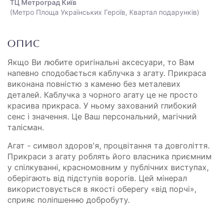
ТЦ Метроград Київ
(Метро Площа Українських Героїв, Квартал подарунків)
ОПИС
Якщо Ви любите оригінальні аксесуари, то Вам
напевно сподобається каблучка з агату. Прикраса
виконана повністю з каменю без металевих
деталей. Каблучка з чорного агату це не просто
красива прикраса. У ньому захований глибокий
сенс і значення. Це Ваш персональний, магічний
талісман.
Агат - символ здоров'я, процвітання та довголіття.
Прикраси з агату роблять його власника приємним
у спілкуванні, красномовним у публічних виступах,
оберігають від підступів ворогів. Цей мінерал
використовується в якості оберегу «від порчі»,
сприяє поліпшенню добробуту.