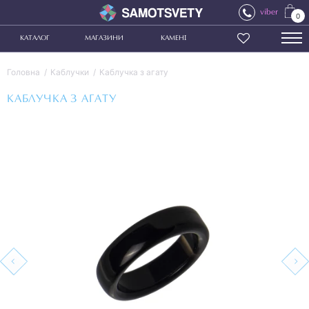
viber
0
КАТАЛОГ
МАГАЗИНИ
КАМЕНІ
Головна
Каблучки
Каблучка з агату
КАБЛУЧКА З АГАТУ