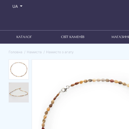
UA
КАТАЛОГ
СВІТ КАМЕНІВ
МАГАЗИН
Головна
Намиста
Намисто з агату