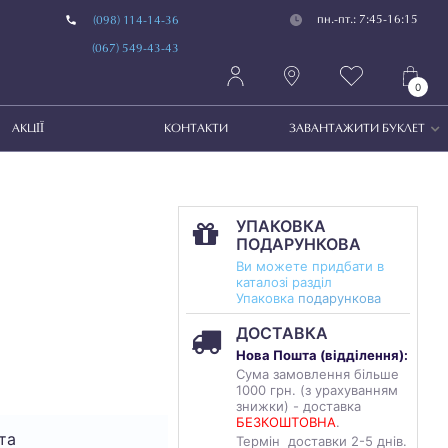
пн.-пт.: 7:45-16:15
(098) 114-14-36
(067) 549-43-43
0
АКЦІЇ
КОНТАКТИ
ЗАВАНТАЖИТИ БУКЛЕТ
УПАКОВКА
ПОДАРУНКОВА
Ви можете придбати в
каталозі разділ
Упаковка
подарункова
ДОСТАВКА
Нова Пошта (
відділення
):
Сума замовлення більше
1000 грн. (з урахуванням
знижки) - доставка
БЕЗКОШТОВНА
.
та
Термін доставки 2-5 днів.