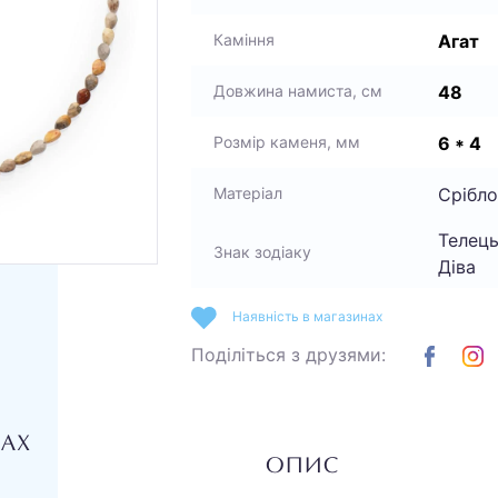
Агат
Каміння
48
Довжина намиста, см
6 * 4
Розмір каменя, мм
Срібло
Матеріал
Телець
Знак зодіаку
Діва
Наявність в магазинах
Поділіться з друзями:
НАХ
ОПИС