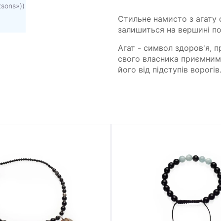
tsons»))
Стильне намисто з агату с
залишиться на вершині по
Агат - символ здоров'я, п
свого власника приємним 
його від підступів ворогів