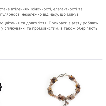
тане втіленням жіночності, елегантності та
пулярності незалежно від часу, що минув.
роцвітання та довголіття. Прикраси з агату роблять
у спілкуванні та промовистим, а також оберігають
.