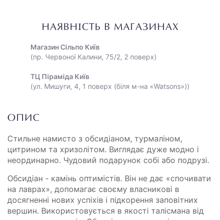
НАЯВНІСТЬ В МАГАЗИНАХ
Магазин Сільпо Київ
(пр. Червоної Калини, 75/2, 2 поверх)
ТЦ Піраміда Київ
(ул. Мишуги, 4, 1 поверх (біля м-на «Watsons»))
ОПИС
Стильне намисто з обсидіаном, турмаліном,
цитрином та хризолітом. Виглядає дуже модно і
неординарно. Чудовий подарунок собі або подрузі.
Обсидіан - камінь оптимістів. Він не дає «спочивати
на лаврах», допомагає своєму власникові в
досягненні нових успіхів і підкорення заповітних
вершин. Використовується в якості талісмана від