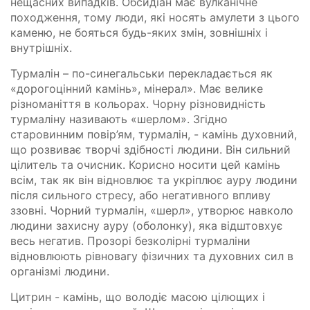
нещасних випадків. Обсидіан має вулканічне
походження, тому люди, які носять амулети з цього
каменю, не бояться будь-яких змін, зовнішніх і
внутрішніх.
Турмалін – по-синегальськи перекладається як
«дорогоцінний камінь», мінерал». Має велике
різноманіття в кольорах. Чорну різновидність
турмаліну називають «шерлом». Згідно
старовинним повір’ям, турмалін, - камінь духовний,
що розвиває творчі здібності людини. Він сильний
цілитель та очисник. Корисно носити цей камінь
всім, так як він відновлює та укріплює ауру людини
після сильного стресу, або негативного впливу
ззовні. Чорний турмалін, «шерл», утворює навколо
людини захисну ауру (оболонку), яка відштовхує
весь негатив. Прозорі безколірні турмаліни
відновлюють рівновагу фізичних та духовних сил в
організмі людини.
Цитрин - камінь, що володіє масою цілющих і