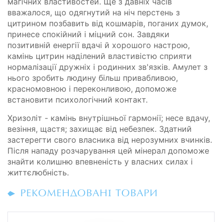
магічних властивостей. Ще з давніх часів
вважалося, що одягнутий на ніч перстень з
цитрином позбавить від кошмарів, поганих думок,
принесе спокійний і міцний сон. Завдяки
позитивній енергії вдачі й хорошого настрою,
камінь цитрин наділений властивістю сприяти
нормалізації дружніх і родинних зв'язків. Амулет з
нього зробить людину більш привабливою,
красномовною і переконливою, допоможе
встановити психологічний контакт.
Хризоліт - камінь внутрішньої гармонії; несе вдачу,
везіння, щастя; захищає від небезпек. Здатний
застерегти свого власника від нерозумних вчинків.
Після нападу розчарування цей мінерал допоможе
знайти колишню впевненість у власних силах і
життєлюбність.
РЕКОМЕНДОВАНІ ТОВАРИ