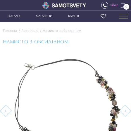
viber
0
КАТАЛОГ
МАГАЗИНИ
КАМЕНІ
Головна
Авторські
Намисто з обсидіаном
НАМИСТО З ОБСИДІАНОМ