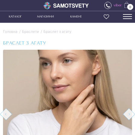
viber
0
КАТАЛОГ
МАГАЗИНИ
КАМЕНІ
Головна
Браслети
Браслет з агату
БРАСЛЕТ З АГАТУ