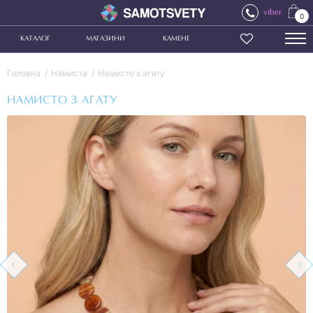
viber
0
КАТАЛОГ
МАГАЗИНИ
КАМЕНІ
Головна
Намиста
Намисто з агату
НАМИСТО З АГАТУ