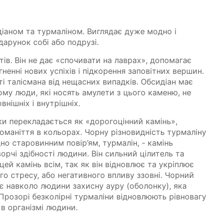
іаном та турмаліном. Виглядає дуже модно і
арунок собі або подрузі.
тів. Він не дає «спочивати на лаврах», допомагає
ненні нових успіхів і підкорення заповітних вершин.
і талісмана від нещасних випадків. Обсидіан має
ому люди, які носять амулети з цього каменю, не
внішніх і внутрішніх.
ки перекладається як «дорогоцінний камінь»,
номаніття в кольорах. Чорну різновидність турмаліну
но старовинним повір’ям, турмалін, - камінь
орчі здібності людини. Він сильний цілитель та
ей камінь всім, так як він відновлює та укріплює
го стресу, або негативного впливу ззовні. Чорний
є навколо людини захисну ауру (оболонку), яка
 Прозорі безколірні турмаліни відновлюють рівновагу
 в організмі людини.