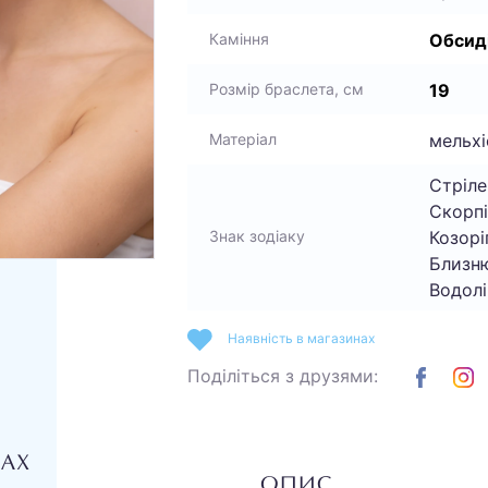
Обсиді
Каміння
19
Розмір браслета, см
мельхі
Матеріал
Стріле
Скорпі
Козоріг
Знак зодіаку
Близню
Водолі
Наявність в магазинах
Поділіться з друзями:
НАХ
ОПИС