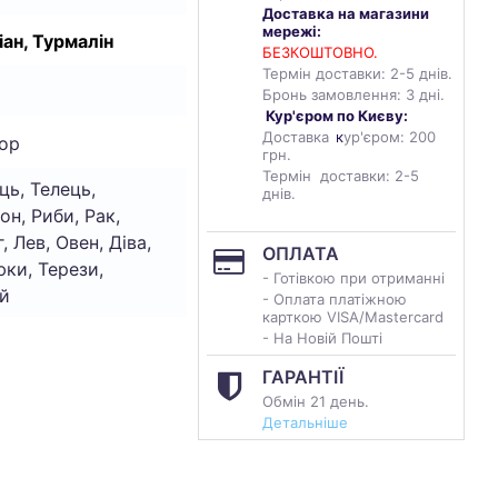
Доставка на магазини
мережі:
ан, Турмалін
БЕЗКОШТОВНО.
Термін доставки: 2-5 днів.
Бронь замовлення: 3 дні.
Кур'єром по Києву:
Доставка
к
ур'єром: 200
ор
грн.
Термін доставки: 2-5
ць, Телець,
днів.
он, Риби, Рак,
, Лев, Овен, Діва,
ОПЛАТА
ки, Терези,
- Готівкою при отриманні
й
- Оплата платіжною
карткою VISA/Mastercard
- На Новій Пошті
ГАРАНТІЇ
Обмін 21 день.
Детальніше