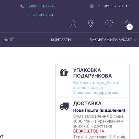
пн.-пт.: 7:45-16:15
(098) 114-14-36
(067) 549-43-43
0
АКЦІЇ
КОНТАКТИ
ЗАВАНТАЖИТИ БУКЛЕТ
УПАКОВКА
ПОДАРУНКОВА
Ви можете придбати в
каталозі разділ
Упаковка
подарункова
ДОСТАВКА
Нова Пошта (
відділення
):
Сума замовлення більше
1000 грн. (з урахуванням
знижки) - доставка
БЕЗКОШТОВНА
.
ет
Термін доставки 2-5 днів.