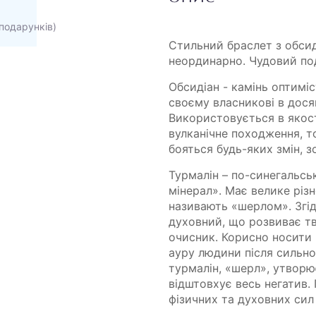
подарунків)
Стильний браслет з обсид
неординарно. Чудовий под
Обсидіан - камінь оптиміс
своєму власникові в досяг
Використовується в якост
вулканічне походження, т
бояться будь-яких змін, зо
Турмалін – по-синегальсь
мінерал». Має велике різ
називають «шерлом». Згід
духовний, що розвиває тв
очисник. Корисно носити ц
ауру людини після сильно
турмалін, «шерл», утворю
відштовхує весь негатив.
фізичних та духовних сил