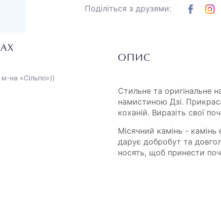
Поділіться з друзями:
НАХ
ОПИС
 м-на «Сільпо»))
Стильне та оригінальне н
намистиною Дзі. Прикраса
коханій. Виразіть свої п
Місячний камінь - камінь
дарує добробут та довгол
носять, щоб принести поч