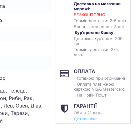
Доставка на магазини
та
мережі:
БЕЗКОШТОВНО.
р
Термін доставки: 2-5 днів.
Бронь замовлення: 3 дні.
Кур'єром по Києву:
Доставка
к
ур'єром: 200
грн.
Термін доставки: 2-5
днів.
0
ОПЛАТА
ор
- Готівкою при отриманні
- Оплата платіжною
карткою VISA/Mastercard
ць, Телець,
- На Новій Пошті
он, Риби, Рак,
, Лев, Овен, Діва,
ГАРАНТІЇ
ки, Терези,
Обмін 21 день.
Детальніше
й