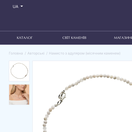
UA
КАТАЛОГ
СВІТ КАМЕНІВ
МАГАЗИН
Головна
Авторські
Намисто з адуляром (місячним каменем)