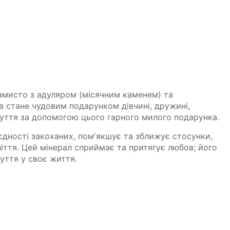
амисто з адуляром (місячним каменем) та
 стане чудовим подарунком дівчині, дружині,
очуття за допомогою цього гарного милого подарунка.
 єдності закоханих, пом'якшує та зближує стосунки,
іття. Цей мінерал сприймає та притягує любов; його
уття у своє життя.