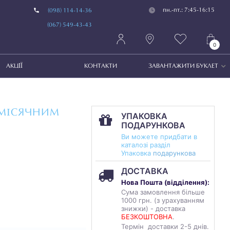
пн.-пт.: 7:45-16:15
(098) 114-14-36
(067) 549-43-43
0
АКЦІЇ
КОНТАКТИ
ЗАВАНТАЖИТИ БУКЛЕТ
(МІСЯЧНИМ
УПАКОВКА
ПОДАРУНКОВА
Ви можете придбати в
каталозі разділ
Упаковка
подарункова
ДОСТАВКА
Нова Пошта (
відділення
):
Сума замовлення більше
1000 грн. (з урахуванням
знижки) - доставка
БЕЗКОШТОВНА
.
Термін доставки 2-5 днів.