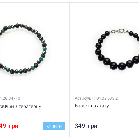
01.28.847.10
Артикул: 11.01.02.533.2
Браслет з агату
овічий з терагерцу
49 грн
349 грн
КУПИТИ