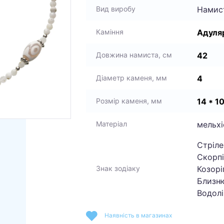
Намис
Вид виробу
Адуля
Каміння
42
Довжина намиста, см
4
Діаметр каменя, мм
14 * 1
Розмір каменя, мм
мельхі
Матеріал
Стріле
Скорпі
Козоріг
Знак зодіаку
Близню
Водолі
Наявність в магазинах