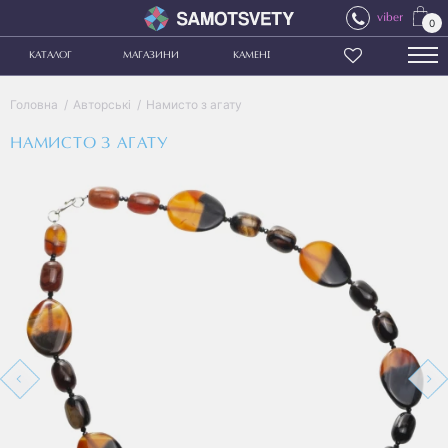
viber
0
КАТАЛОГ
МАГАЗИНИ
КАМЕНІ
Головна
Авторські
Намисто з агату
НАМИСТО З АГАТУ