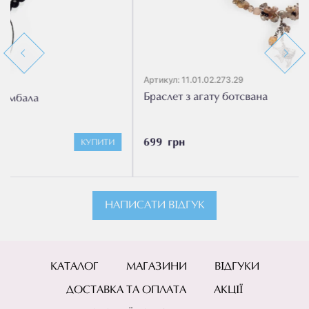
Previous
Next
Артикул: 11.01.02.273.29
Браслет з агату ботсвана
699 грн
И
КУПИТИ
НАПИСАТИ ВІДГУК
КАТАЛОГ
МАГАЗИНИ
ВІДГУКИ
ДОСТАВКА ТА ОПЛАТА
АКЦІЇ