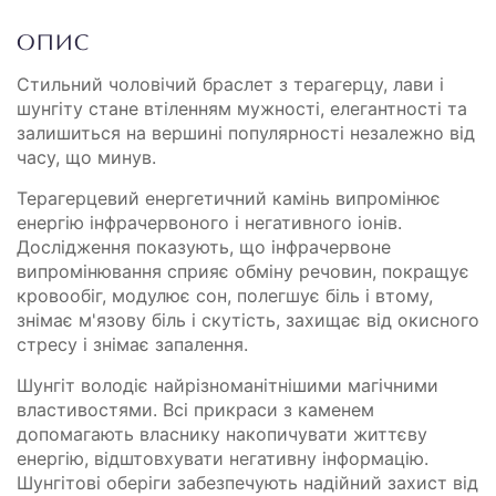
ОПИС
Стильний чоловічий браслет з терагерцу, лави і
шунгіту стане втіленням мужності, елегантності та
залишиться на вершині популярності незалежно від
часу, що минув.
Терагерцевий енергетичний камінь випромінює
енергію інфрачервоного і негативного іонів.
Дослідження показують, що інфрачервоне
випромінювання сприяє обміну речовин, покращує
кровообіг, модулює сон, полегшує біль і втому,
знімає м'язову біль і скутість, захищає від окисного
стресу і знімає запалення.
Шунгіт володіє найрізноманітнішими магічними
властивостями. Всі прикраси з каменем
допомагають власнику накопичувати життєву
енергію, відштовхувати негативну інформацію.
Шунгітові оберіги забезпечують надійний захист від