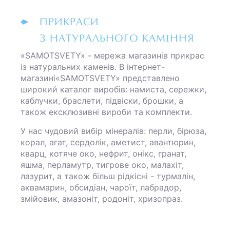
ПРИКРАСИ
З НАТУРАЛЬНОГО КАМІННЯ
«SAMOTSVETY» - мережа магазинів прикрас
із натуральних каменів. В інтернет-
магазині«SAMOTSVETY» представлено
широкий каталог виробів: намиста, сережки,
каблучки, браслети, підвіски, брошки, а
також ексклюзивні вироби та комплекти.
У нас чудовий вибір мінералів: перли, бірюза,
корал, агат, сердолік, аметист, авантюрин,
кварц, котяче око, нефрит, онікс, гранат,
яшма, перламутр, тигрове око, малахіт,
лазурит, а також більш рідкісні - турмалін,
аквамарин, обсидіан, чароїт, лабрадор,
змійовик, амазоніт, родоніт, хризопраз.