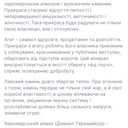
херкімерським алмазом і вулканічнім каменем.
Прикраса створює відчуття легкості і
неперевершеної вишуканості, витонченості і
жіночності. Така прикраса буде радувати не тільки
свою власницю, але і оточуючих.
Агат - символ здоров'я, процвітання та довголіття.
Прикраси з агату роблять його власника приємним
у спілкуванні, красномовним у публічних виступах,
оберігають від підступів ворогів. Цей мінерал
використовується в якості оберегу «від порчі»,
сприяє поліпшенню добробуту.
Лавовий камінь довго зберігає тепло. При зіткненні
з тілом, камінь передає не тільки свій жар, а й свої
корисні властивості, в цілому впливаючи на
організм, зміцнюючи імунну систему і
розслабляючи ділянки більш сильного напруги,
знімаючи стрес.
Херкімерський алмаз (Діамант Геркмайєра) -