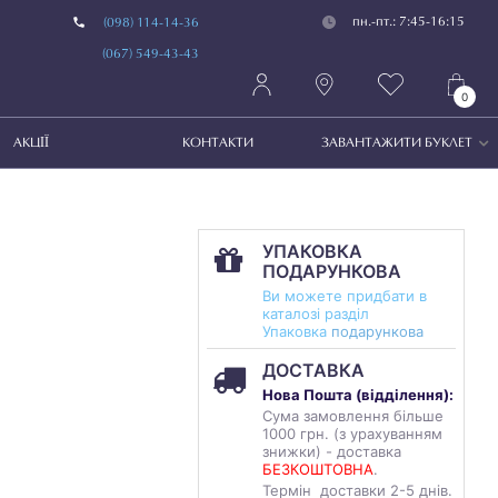
пн.-пт.: 7:45-16:15
(098) 114-14-36
(067) 549-43-43
0
АКЦІЇ
КОНТАКТИ
ЗАВАНТАЖИТИ БУКЛЕТ
УПАКОВКА
ПОДАРУНКОВА
Ви можете придбати в
каталозі разділ
Упаковка
подарункова
ДОСТАВКА
Нова Пошта (
відділення
):
Сума замовлення більше
1000 грн. (з урахуванням
знижки) - доставка
БЕЗКОШТОВНА
.
Термін доставки 2-5 днів.