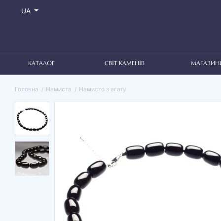
UA
КАТАЛОГ
СВІТ КАМЕНІВ
МАГАЗИН
Головна
Намиста
Намисто з агату