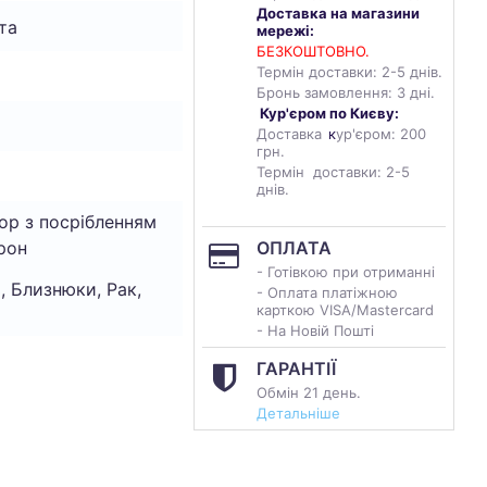
Доставка на магазини
та
мережі:
БЕЗКОШТОВНО.
Термін доставки: 2-5 днів.
Бронь замовлення: 3 дні.
Кур'єром по Києву:
Доставка
к
ур'єром: 200
грн.
Термін доставки: 2-5
днів.
ор з посрібленням
рон
ОПЛАТА
- Готівкою при отриманні
, Близнюки, Рак,
- Оплата платіжною
карткою VISA/Mastercard
- На Новій Пошті
ГАРАНТІЇ
Обмін 21 день.
Детальніше