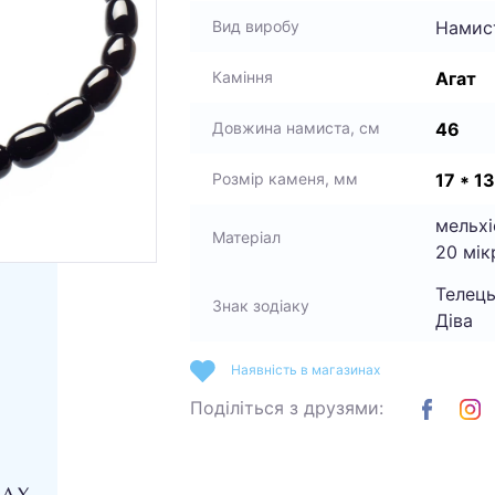
Намис
Вид виробу
Агат
Каміння
46
Довжина намиста, см
17 * 13
Розмір каменя, мм
мельхі
Матеріал
20 мік
Телець
Знак зодіаку
Діва
Наявність в магазинах
Поділіться з друзями: