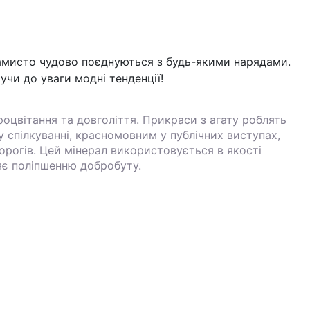
намисто чудово поєднуються з будь-якими нарядами.
учи до уваги модні тенденції!
роцвітання та довголіття. Прикраси з агату роблять
 спілкуванні, красномовним у публічних виступах,
ворогів. Цей мінерал використовується в якості
ияє поліпшенню добробуту.