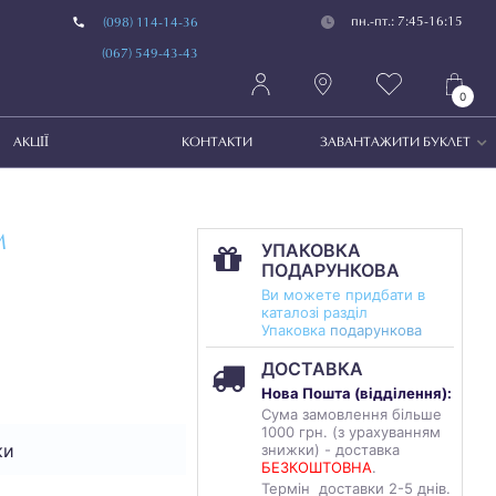
пн.-пт.: 7:45-16:15
(098) 114-14-36
(067) 549-43-43
0
АКЦІЇ
КОНТАКТИ
ЗАВАНТАЖИТИ БУКЛЕТ
М
УПАКОВКА
ПОДАРУНКОВА
Ви можете придбати в
каталозі разділ
Упаковка
подарункова
ДОСТАВКА
Нова Пошта (
відділення
):
Сума замовлення більше
1000 грн. (з урахуванням
ки
знижки) - доставка
БЕЗКОШТОВНА
.
Термін доставки 2-5 днів.