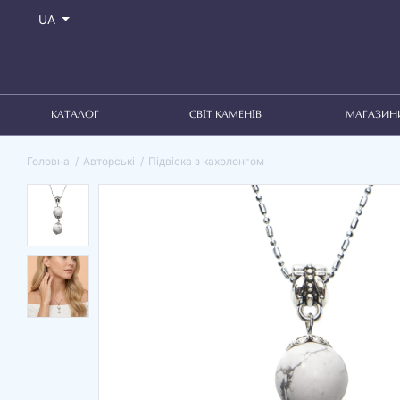
UA
КАТАЛОГ
СВІТ КАМЕНІВ
МАГАЗИН
Головна
Авторські
Підвіска з кахолонгом