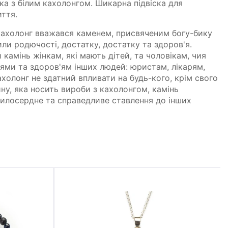
ка з білим кахолонгом. Шикарна підвіска для
ття.
кахолонг вважався каменем, присвяченим богу-бику
или родючості, достатку, достатку та здоров'я.
камінь жінкам, які мають дітей, та чоловікам, чия
олями та здоров'ям інших людей: юристам, лікарям,
ахолонг не здатний впливати на будь-кого, крім свого
ну, яка носить вироби з кахолонгом, камінь
милосердне та справедливе ставлення до інших