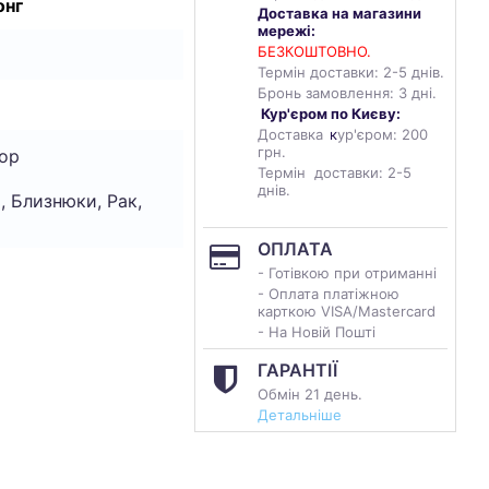
онг
Доставка на магазини
мережі:
БЕЗКОШТОВНО.
Термін доставки: 2-5 днів.
Бронь замовлення: 3 дні.
Кур'єром по Києву:
Доставка
к
ур'єром: 200
грн.
ор
Термін доставки: 2-5
днів.
, Близнюки, Рак,
ОПЛАТА
- Готівкою при отриманні
- Оплата платіжною
карткою VISA/Mastercard
- На Новій Пошті
ГАРАНТІЇ
Обмін 21 день.
Детальніше