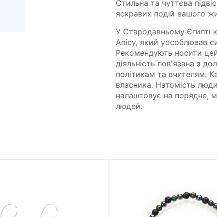
Стильна та чуттєва підвіс
яскравих подій вашого жи
У Стародавньому Єгипті 
Апісу, який уособлював с
Рекомендують носити цей 
діяльність пов'язана з д
політикам та вчителям. К
власника. Натомість люди
налаштовує на порядне, 
людей.