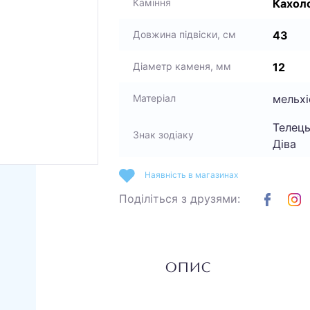
Кахол
Каміння
43
Довжина підвіски, см
12
Діаметр каменя, мм
мельхі
Матеріал
Телець
Знак зодіаку
Діва
Наявність в магазинах
Поділіться з друзями:
ОПИС