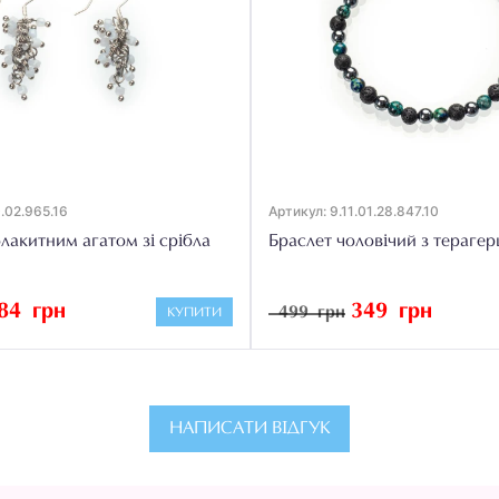
0.02.965.16
Артикул: 9.11.01.28.847.10
лакитним агатом зі срібла
Браслет чоловічий з терагер
84 грн
349 грн
499 грн
КУПИТИ
НАПИСАТИ ВІДГУК