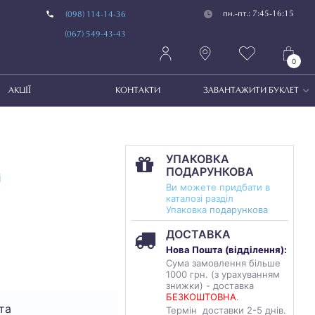
пн.-пт.: 7:45-16:15
(098) 114-14-36
(067) 549-43-43
0
АКЦІЇ
КОНТАКТИ
ЗАВАНТАЖИТИ БУКЛЕТ
УПАКОВКА
ПОДАРУНКОВА
і
Ви можете придбати в
каталозі разділ
Упаковка
подарункова
ДОСТАВКА
Нова Пошта (
відділення
):
Сума замовлення більше
1000 грн. (з урахуванням
знижки) - доставка
БЕЗКОШТОВНА
.
та
Термін доставки 2-5 днів.