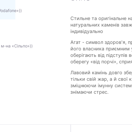
Vodafone»))
Стильне та оригінальне н
натуральних каменів завж
індивідуально
Агат - символ здоров'я, п
 м-на «Сільпо»))
його власника приємним у
оберігають від підступів 
оберегу «від порчі», спр
Лавовий камінь довго збер
тільки свій жар, а й свої
зміцнюючи імунну систему
знімаючи стрес.