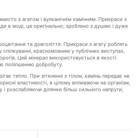
амисто з агатом і вулканічнім камінням. Прикраси з
ди в моді, це оригінально, зроблено з душею і дуже
роцвітання та довголіття. Прикраси з агату роблять
 спілкуванні, красномовним у публічних виступах,
ворогів. Цей мінерал використовується в якості
ияє поліпшенню добробуту.
ігає тепло. При зіткненні з тілом, камінь передає не
 корисні властивості, в цілому впливаючи на організм,
 і розслабляючи ділянки більш сильного напруги,