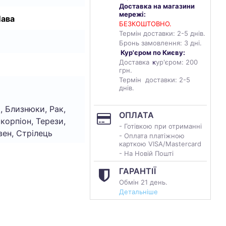
Доставка на магазини
мережі:
Лава
БЕЗКОШТОВНО.
Термін доставки: 2-5 днів.
Бронь замовлення: 3 дні.
Кур'єром по Києву:
Доставка
к
ур'єром: 200
грн.
Термін доставки: 2-5
днів.
, Близнюки, Рак,
ОПЛАТА
Скорпіон, Терези,
- Готівкою при отриманні
вен, Стрілець
- Оплата платіжною
карткою VISA/Mastercard
- На Новій Пошті
ГАРАНТІЇ
Обмін 21 день.
Детальніше