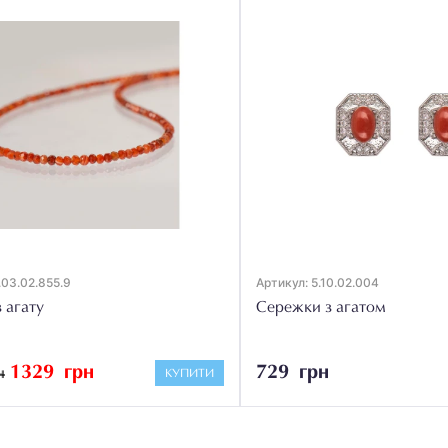
3.02.855.9
Артикул: 5.10.02.004
гату
Сережки з агатом
1329 грн
729 грн
КУПИТИ