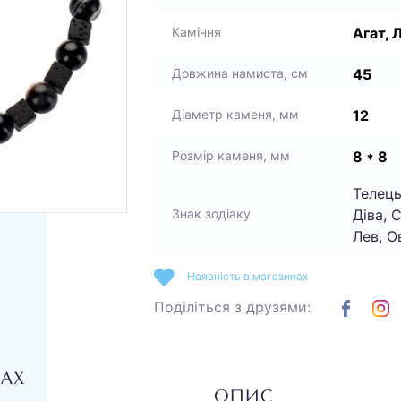
Агат, 
Каміння
45
Довжина намиста, см
12
Діаметр каменя, мм
8 * 8
Розмір каменя, мм
Телець
Діва, 
Знак зодіаку
Лев, О
Наявність в магазинах
Поділіться з друзями:
НАХ
ОПИС