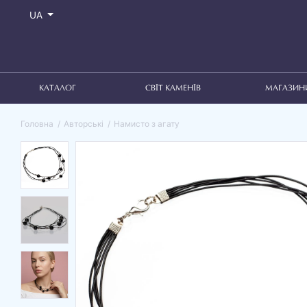
UA
КАТАЛОГ
СВІТ КАМЕНІВ
МАГАЗИН
Головна
Авторські
Намисто з агату