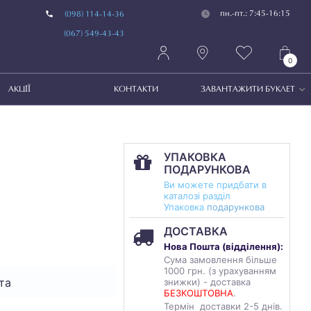
пн.-пт.: 7:45-16:15
(098) 114-14-36
(067) 549-43-43
0
АКЦІЇ
КОНТАКТИ
ЗАВАНТАЖИТИ БУКЛЕТ
УПАКОВКА
ПОДАРУНКОВА
Ви можете придбати в
каталозі разділ
Упаковка
подарункова
ДОСТАВКА
Нова Пошта (
відділення
):
Сума замовлення більше
1000 грн. (з урахуванням
та
знижки) - доставка
БЕЗКОШТОВНА
.
Термін доставки 2-5 днів.