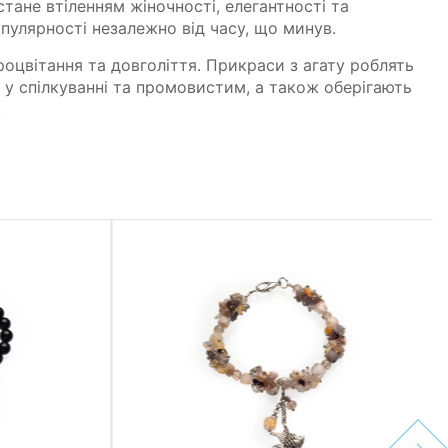
тане втіленням жіночності, елегантності та
пулярності незалежно від часу, що минув.
роцвітання та довголіття. Прикраси з агату роблять
у спілкуванні та промовистим, а також оберігають
.