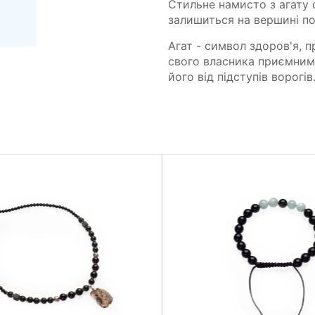
Стильне намисто з агату с
залишиться на вершині по
Агат - символ здоров'я, п
свого власника приємним 
його від підступів ворогів