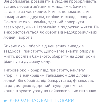
Він допомагає розвивати в людині прозорливість,
встановлювати зв'язки між подіями, бачити
загальне за частковим. Камінь допоможе вам
помиритися з другом, вирішити складні спори.
Соколине око – камінь, здатний повернути
взаєморозуміння і гармонію в подружнє життя. Він
використовується як оберіг від недоброзичливих
людей і ворогів.
Бичаче око - оберіг від нещасних випадків,
заздрості, пристріту. Допомагає знайти опору в
житті, досягти бажаного, зберегти на довгі роки
фізичну та душевну силу.
Тигрове око - оберіг від пристріту, наклепу,
«порчі», є найкращим талісманом для ділових
людей. Він оберігає від банкрутства, фінансових
втрат, зміцнює здоровий глузд, допомагає
концентрувати увагу на найважливіших питаннях.
РЕКОМЕНДОВАНІ ТОВАРИ