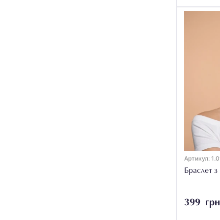
Кахолонг
2
Кварц
8
Корал
52
Корунд
4
Кунцит
3
Кіаніт
4
Лабрадор
4
Лазурит
6
Ларимар
1
Артикул: 1.0
Лепідоліт
3
Браслет з
Малахіт
5
Мерлініт
1
399 грн
Морганіт
6