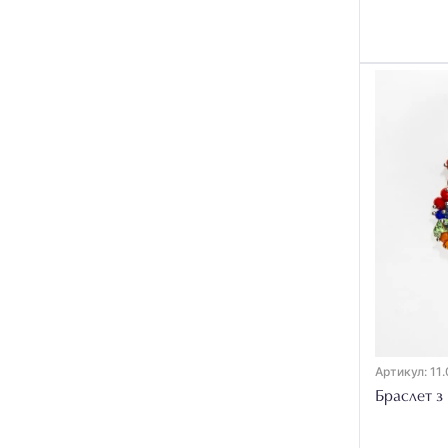
Нефрит
2
Обсидіан
7
Опал
4
Перламутр
21
Перли
74
Преніт
7
Родоніт
2
Родохрозит
2
Рожевий кварц
18
Рубін
8
Артикул: 11.
Рутиловий кварц
1
Браслет з
Сапфір
12