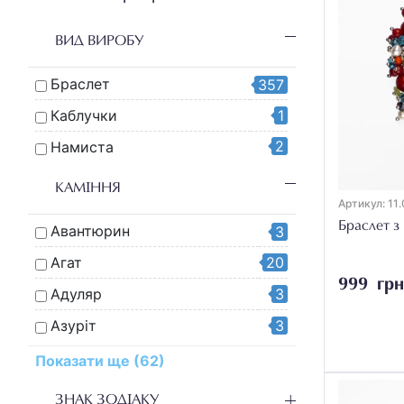
ВИД ВИРОБУ
Браслет
357
Каблучки
1
2
Намиста
КАМІННЯ
Артикул: 11.
Браслет з
Авантюрин
3
Агат
20
999 грн
Адуляр
3
Азуріт
3
Аквамарин
8
Показати ще (62)
Амазоніт
6
ЗНАК ЗОДІАКУ