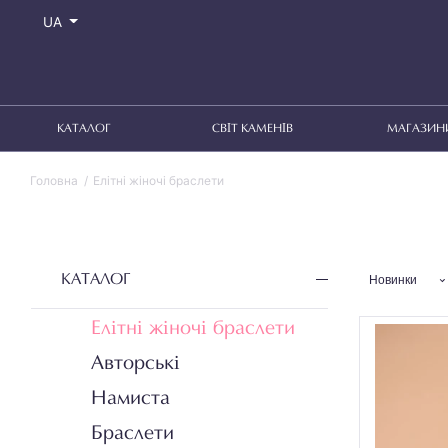
UA
КАТАЛОГ
СВІТ КАМЕНІВ
МАГАЗИН
Головна
Елітні жіночі браслети
КАТАЛОГ
Новинки
Елітні жіночі браслети
Авторські
Намиста
Браслети