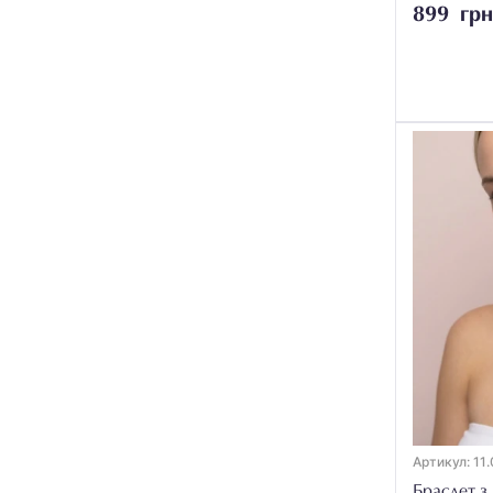
Серафініт
3
899 грн
Сердолік
5
Смарагди
6
Соколине око
2
Сугіліт
5
Танзаніт
1
Терагерц
2
Тигрове око
6
Топаз
3
Турмалін
10
Флюорит
2
Фосфосидерит
3
Артикул: 11.
Херкімерський алмаз
6
Браслет з