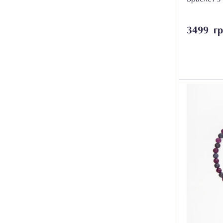
Хризокола
4
Хризоліт
4
3499 гр
Хризопраз
2
Хромдіопсид
3
Цитрин
5
Цоїзит
2
Шпінель
1
Шунгіт
3
10
Яшма