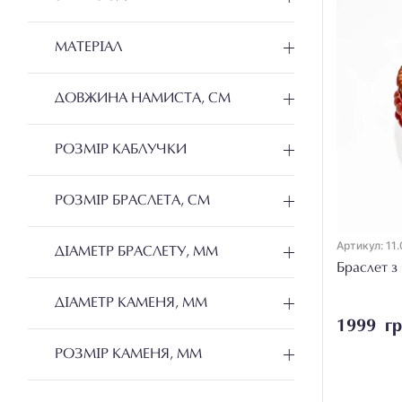
Аметист
20
Аметрин
2
МАТЕРІАЛ
Апатит
7
ДОВЖИНА НАМИСТА, СМ
Биче око
1
Бурштин
10
РОЗМІР КАБЛУЧКИ
Бірюза
4
РОЗМІР БРАСЛЕТА, СМ
Варісцит
1
Глаукофан
5
Артикул: 11.
ДІАМЕТР БРАСЛЕТУ, ММ
Говліт
1
Браслет з
Гранат
18
ДІАМЕТР КАМЕНЯ, ММ
1999 гр
Гірський кришталь
8
РОЗМІР КАМЕНЯ, ММ
Жадеїт
1
Кальцит
1