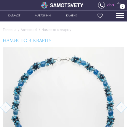
viber
0
КАТАЛОГ
МАГАЗИНИ
КАМЕНІ
Головна
Авторські
Намисто з кварцу
НАМИСТО З КВАРЦУ