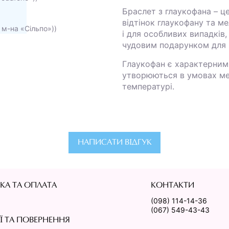
Програма ChatGPT сказал
Браслет з глаукофана – ц
відтінок глаукофану та ме
 м-на «Сільпо»))
і для особливих випадків
чудовим подарунком для п
Глаукофан є характерним
утворюються в умовах ме
температурі.
НАПИСАТИ ВІДГУК
КА ТА ОПЛАТА
КОНТАКТИ
(098) 114-14-36
(067) 549-43-43
ІЇ ТА ПОВЕРНЕННЯ