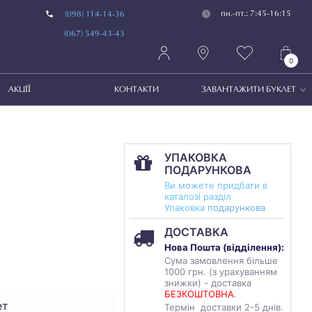
пн.-пт.: 7:45-16:15
(098) 114-14-36
(067) 549-43-43
0
АКЦІЇ
КОНТАКТИ
ЗАВАНТАЖИТИ БУКЛЕТ
УПАКОВКА
ПОДАРУНКОВА
Ви можете придбати в
каталозі разділ
Упаковка
подарункова
ДОСТАВКА
Нова Пошта (
відділення
):
Сума замовлення більше
1000 грн. (з урахуванням
знижки) - доставка
БЕЗКОШТОВНА
.
ет
Термін доставки 2-5 днів.