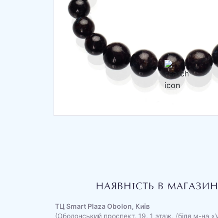
НАЯВНІСТЬ В МАГАЗИ
ТЦ Smart Plaza Obolon, Київ
(Оболонський проспект, 19, 1 этаж, (біля м-на «