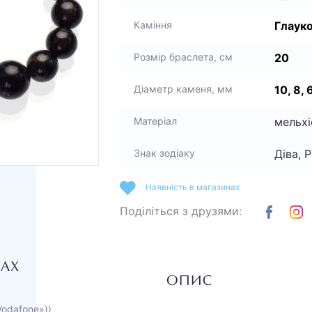
Глаук
Каміння
20
Розмір браслета, см
10, 8, 
Діаметр каменя, мм
мельхі
Матеріал
Діва, 
Знак зодіаку
Наявність в магазинах
Поділіться з друзями:
НАХ
ОПИС
Vodafone»))