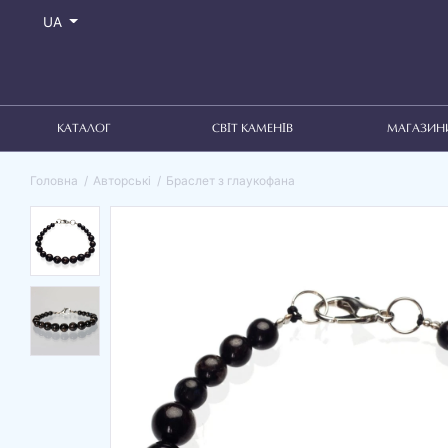
UA
КАТАЛОГ
СВІТ КАМЕНІВ
МАГАЗИН
Головна
Авторські
Браслет з глаукофана