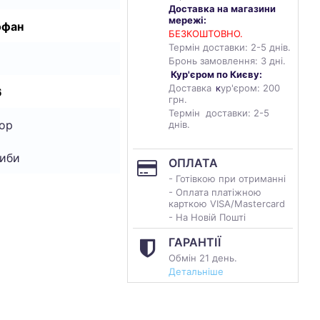
Доставка на магазини
мережі:
офан
БЕЗКОШТОВНО.
Термін доставки: 2-5 днів.
Бронь замовлення: 3 дні.
Кур'єром по Києву:
Доставка
к
ур'єром: 200
6
грн.
Термін доставки: 2-5
ор
днів.
Риби
ОПЛАТА
- Готівкою при отриманні
- Оплата платіжною
карткою VISA/Mastercard
- На Новій Пошті
ГАРАНТІЇ
Обмін 21 день.
Детальніше