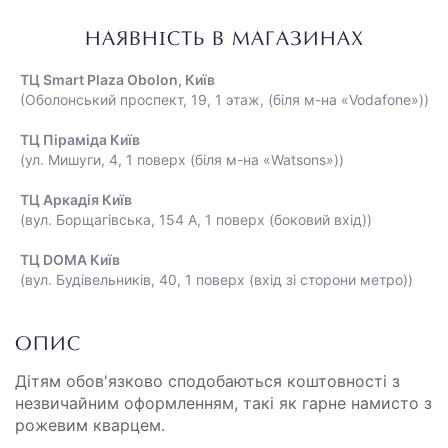
НАЯВНІСТЬ В МАГАЗИНАХ
ТЦ Smart Plaza Obolon, Київ
(Оболонський проспект, 19, 1 этаж, (біля м-на «Vodafone»))
ТЦ Піраміда Київ
(ул. Мишуги, 4, 1 поверх (біля м-на «Watsons»))
ТЦ Аркадія Київ
(вул. Борщагівська, 154 А, 1 поверх (боковий вхід))
ТЦ DOMA Київ
(вул. Будівельників, 40, 1 поверх (вхід зі сторони метро))
ОПИС
Дітям обов'язково сподобаються коштовності з
незвичайним оформленням, такі як гарне намисто з
рожевим кварцем.