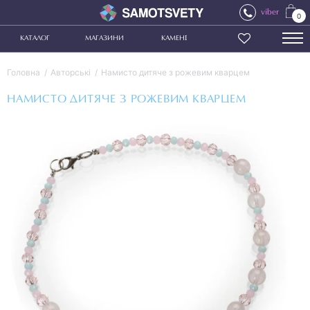
viber
0
КАТАЛОГ
МАГАЗИНИ
КАМЕНІ
Головна
Авторські
Намисто дитяче з рожевим кварцем
НАМИСТО ДИТЯЧЕ З РОЖЕВИМ КВАРЦЕМ