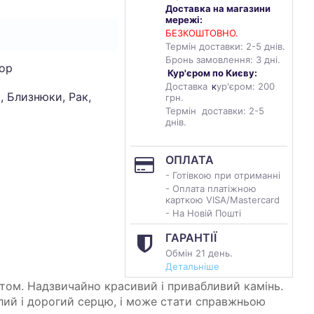
Доставка на магазини
мережі:
БЕЗКОШТОВНО.
Термін доставки: 2-5 днів.
Бронь замовлення: 3 дні.
ор
Кур'єром по Києву:
Доставка
к
ур'єром: 200
, Близнюки, Рак,
грн.
Термін доставки: 2-5
днів.
ОПЛАТА
- Готівкою при отриманні
- Оплата платіжною
карткою VISA/Mastercard
- На Новій Пошті
ГАРАНТІЇ
Обмін 21 день.
Детальніше
атом. Надзвичайно красивий і привабливий камінь.
лий і дорогий серцю, і може стати справжньою