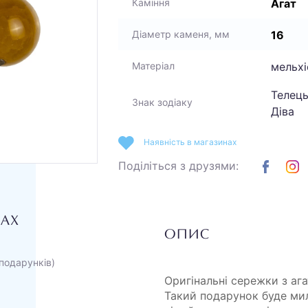
Агат
Каміння
16
Діаметр каменя, мм
мельхі
Матеріал
Телець
Знак зодіаку
Діва
Наявність в магазинах
Поділіться з друзями:
НАХ
ОПИС
подарунків)
Оригінальні сережки з аг
Такий подарунок буде ми