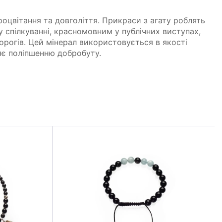
роцвітання та довголіття. Прикраси з агату роблять
 спілкуванні, красномовним у публічних виступах,
ворогів. Цей мінерал використовується в якості
ияє поліпшенню добробуту.