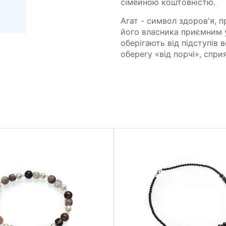
сімейною коштовністю.
Агат - символ здоров'я, п
його власника приємним у
оберігають від підступів 
оберегу «від порчі», спр