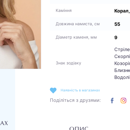
Корал
Каміння
55
Довжина намиста, см
9
Діаметр каменя, мм
Стріле
Скорпі
Козоріг
Знак зодіаку
Близню
Водолі
Наявність в магазинах
Поділіться з друзями:
НАХ
ОПИС