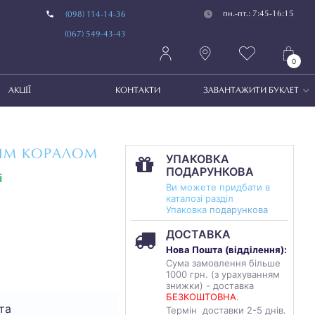
пн.-пт.: 7:45-16:15
(098) 114-14-36
(067) 549-43-43
0
АКЦІЇ
КОНТАКТИ
ЗАВАНТАЖИТИ БУКЛЕТ
ИМ КОРАЛОМ
УПАКОВКА
ПОДАРУНКОВА
і
Ви можете придбати в
каталозі разділ
Упаковка
подарункова
ДОСТАВКА
Нова Пошта (
відділення
):
Сума замовлення більше
1000 грн. (з урахуванням
знижки) - доставка
БЕЗКОШТОВНА
.
та
Термін доставки 2-5 днів.