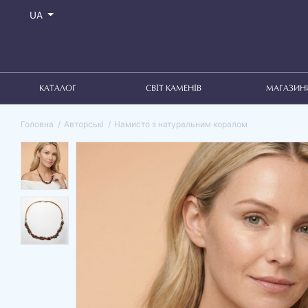
UA
КАТАЛОГ
СВІТ КАМЕНІВ
МАГАЗИН
Головна
Авторські
Намисто з натуральним коралом