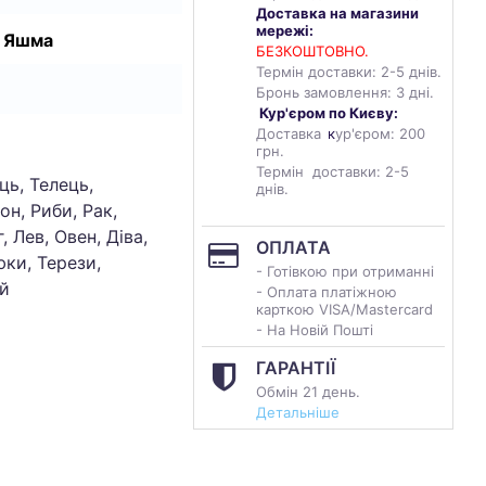
Доставка на магазини
мережі:
, Яшма
БЕЗКОШТОВНО.
Термін доставки: 2-5 днів.
Бронь замовлення: 3 дні.
Кур'єром по Києву:
Доставка
к
ур'єром: 200
грн.
Термін доставки: 2-5
ць, Телець,
днів.
он, Риби, Рак,
, Лев, Овен, Діва,
ОПЛАТА
ки, Терези,
- Готівкою при отриманні
й
- Оплата платіжною
карткою VISA/Mastercard
- На Новій Пошті
ГАРАНТІЇ
Обмін 21 день.
Детальніше