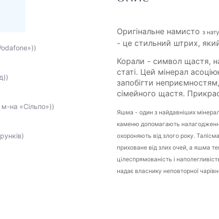
Оригінальне намисто
з нат
- це стильний штрих, яки
Vodafone»))
Корали - символ щастя, на
статі. Цей мінерал асоц
д))
запобігти неприємностям,
сімейного щастя. Прикраса 
 м-на «Сільпо»))
Яшма - один з найдавніших мінерал
каменю допомагають налагодженню
рунків)
охороняють від злого року. Талісм
приховане від злих очей, а яшма те
цілеспрямованість і наполегливіст
надає власнику неповторної чарівн