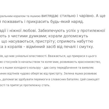
виглядає стильно і чарівно. А ще
уральним коралом та яшмою
й пожвавить і прикрасить будь-який наряд.
дії і ніжної любові. Забезпечують успіх у протилежної
іюють з чистими думками; корали допоможуть
 що насуваються, пристріту; сприяють набуттю
з коралів - відмінний засіб від печалі і смутку.
ів, що має унікальні властивості. Вважається, що прикраси з цього
 стосунків із начальством та колегами, розвивають красномовство,
ан з яшми холодного кольору - дає силу передбачення та виявляє
мних відтінків чудово оберігає від пристріту. Зелена яшма розвиває
ь, допомагає здобувати перемоги в словесних баталіях. Цей самоцвіт
ості та притягує протилежну стать.