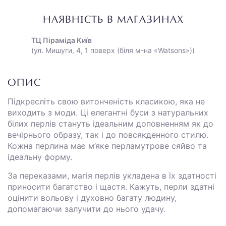
НАЯВНІСТЬ В МАГАЗИНАХ
ТЦ Піраміда Київ
(ул. Мишуги, 4, 1 поверх (біля м-на «Watsons»))
ОПИС
Підкресліть свою витонченість класикою, яка не
виходить з моди. Ці елегантні буси з натуральних
білих перлів стануть ідеальним доповненням як до
вечірнього образу, так і до повсякденного стилю.
Кожна перлина має м’яке перламутрове сяйво та
ідеальну форму.
За переказами, магія перлів укладена в їх здатності
приносити багатство і щастя. Кажуть, перли здатні
оцінити вольову і духовно багату людину,
допомагаючи залучити до нього удачу.