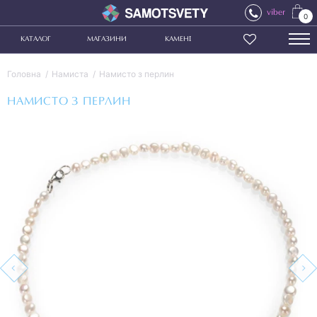
viber
0
КАТАЛОГ
МАГАЗИНИ
КАМЕНІ
Головна
Намиста
Намисто з перлин
НАМИСТО З ПЕРЛИН