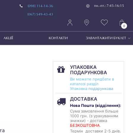
пн.-пт.: 7:45-16:15
(098) 114-14-36
(067) 549-43-43
0
АКЦІЇ
КОНТАКТИ
ЗАВАНТАЖИТИ БУКЛЕТ
УПАКОВКА
ПОДАРУНКОВА
Ви можете придбати в
каталозі разділ
Упаковка
подарункова
ДОСТАВКА
Нова Пошта (
відділення
):
Сума замовлення більше
1000 грн. (з урахуванням
знижки) - доставка
БЕЗКОШТОВНА
.
та
Термін доставки 2-5 днів.