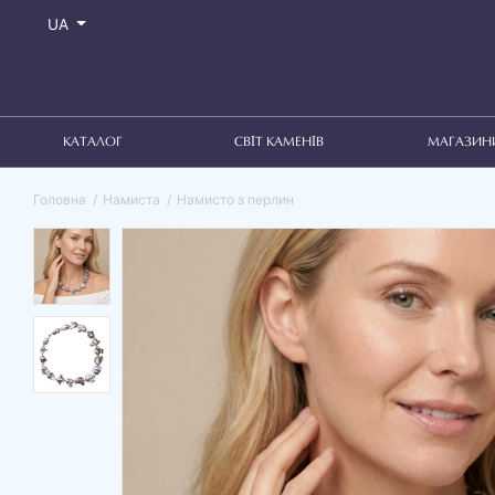
UA
КАТАЛОГ
СВІТ КАМЕНІВ
МАГАЗИН
Головна
Намиста
Намисто з перлин