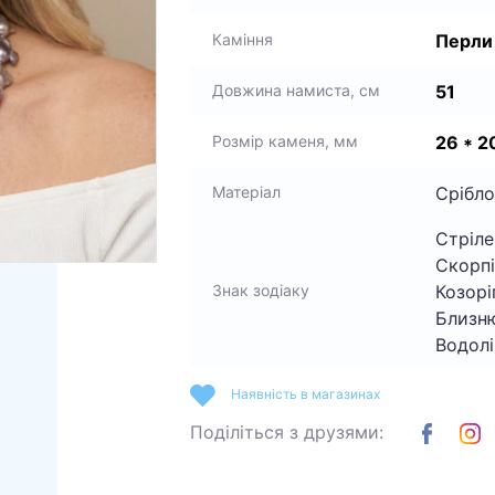
Перли
Каміння
51
Довжина намиста, см
26 * 2
Розмір каменя, мм
Срібло
Матеріал
Стріле
Скорпі
Козоріг
Знак зодіаку
Близню
Водолі
Наявність в магазинах
Поділіться з друзями: