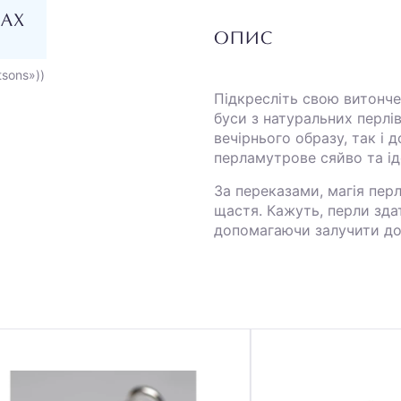
НАХ
ОПИС
tsons»))
Підкресліть свою витончен
буси з натуральних перлі
вечірнього образу, так і
перламутрове сяйво та ід
За переказами, магія перл
щастя. Кажуть, перли здат
допомагаючи залучити до 