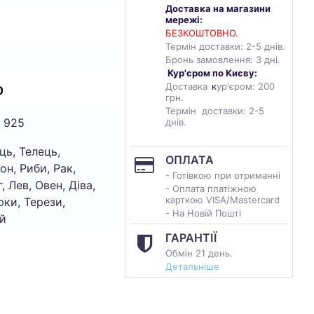
Доставка на магазини
мережі:
БЕЗКОШТОВНО.
Термін доставки: 2-5 днів.
Бронь замовлення: 3 дні.
Кур'єром по Києву:
Доставка
к
ур'єром: 200
0
грн.
Термін доставки: 2-5
 925
днів.
ць, Телець,
ОПЛАТА
он, Риби, Рак,
- Готівкою при отриманні
, Лев, Овен, Діва,
- Оплата платіжною
карткою VISA/Mastercard
ки, Терези,
- На Новій Пошті
й
ГАРАНТІЇ
Обмін 21 день.
Детальніше