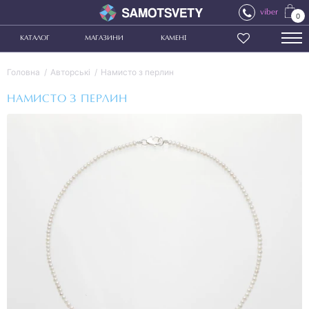
viber
0
КАТАЛОГ
МАГАЗИНИ
КАМЕНІ
Головна
Авторські
Намисто з перлин
НАМИСТО З ПЕРЛИН