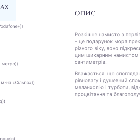
НАХ
ОПИС
Vodafone»))
Розкішне намисто з перлі
– це подарунок моря прек
різного віку, воно підкре
цим шикарним намистом й
сантиметрів.
и метро))
Вважається, що спогляда
рівновагу і душевний спок
 м-на «Сільпо»))
меланхолію і турботи, ві
процвітання та благополу
д))
рунків)