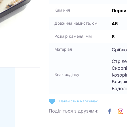
Перли
Каміння
46
Довжина намиста, см
6
Розмір каменя, мм
Срібло
Матеріал
Стріле
Скорпі
Козоріг
Знак зодіаку
Близню
Водолі
Наявність в магазинах
Поділіться з друзями: