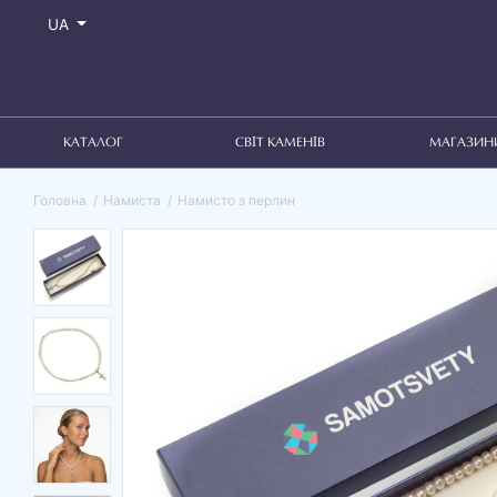
UA
КАТАЛОГ
СВІТ КАМЕНІВ
МАГАЗИН
Головна
Намиста
Намисто з перлин