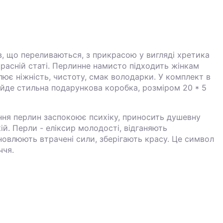
в, що переливаються, з прикрасою у вигляді хретика
расній статі. Перлинне намисто підходить жінкам
слює ніжність, чистоту, смак володарки. У комплект в
де стильна подарункова коробка, розміром 20 * 5
ння перлин заспокоює психіку, приносить душевну
ій. Перли - еліксир молодості, відганяють
дновлюють втрачені сили, зберігають красу. Це символ
ччя.