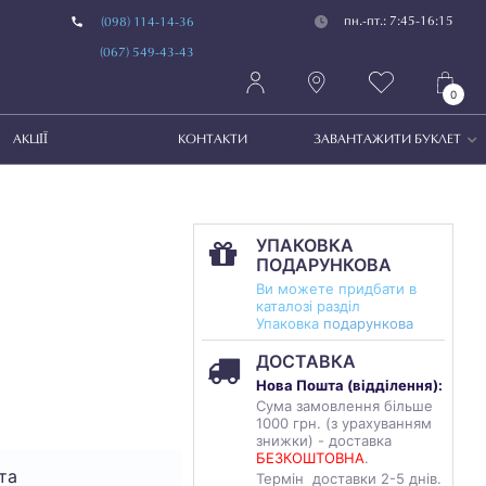
пн.-пт.: 7:45-16:15
(098) 114-14-36
(067) 549-43-43
0
АКЦІЇ
КОНТАКТИ
ЗАВАНТАЖИТИ БУКЛЕТ
УПАКОВКА
ПОДАРУНКОВА
Ви можете придбати в
каталозі разділ
Упаковка
подарункова
ДОСТАВКА
Нова Пошта (
відділення
):
Сума замовлення більше
1000 грн. (з урахуванням
знижки) - доставка
БЕЗКОШТОВНА
.
та
Термін доставки 2-5 днів.