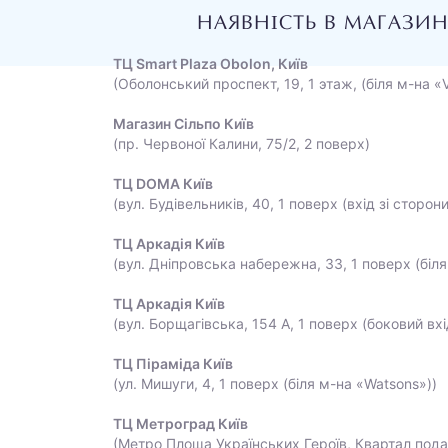
НАЯВНІСТЬ В МАГАЗИ
ТЦ Smart Plaza Obolon, Київ
(Оболонський проспект, 19, 1 этаж, (біля м-на «
Магазин Сільпо Київ
(пр. Червоної Калини, 75/2, 2 поверх)
ТЦ DOMA Київ
(вул. Будівельників, 40, 1 поверх (вхід зі сторон
ТЦ Аркадія Київ
(вул. Дніпровська набережна, 33, 1 поверх (біля
ТЦ Аркадія Київ
(вул. Борщагівська, 154 А, 1 поверх (боковий вхі
ТЦ Піраміда Київ
(ул. Мишуги, 4, 1 поверх (біля м-на «Watsons»))
ТЦ Метроград Київ
(Метро Площа Українських Героїв, Квартал пода