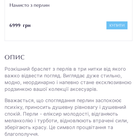
Намисто з перлин
6999 грн
КУПИТИ
ОПИС
Розкішний браслет з перлів в три нитки від якого
важко відвести погляд. Виглядає дуже стильно,
модно, неординарно і напевно стане ексклюзивною
родзинкою вашої колекції аксесуарів.
Вважається, що споглядання перлин заспокоює
психіку, приносить ду­шевну рівновагу і душевний
спокій. Перли - еліксир молодості, відганя­ють
меланхолію і турботи, відновлюють втрачені сили,
зберігають красу. Це символ процвітання та
благополуччя.