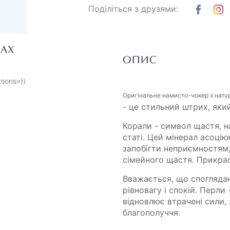
Поділіться з друзями:
НАХ
ОПИС
tsons»))
Оригінальне намисто-чокер з нату
- це стильний штрих, яки
Корали - символ щастя, на
статі. Цей мінерал асоц
запобігти неприємностям,
сімейного щастя. Прикраса 
Вважається, що спогляда
рівновагу і спокій. Перли
відновлює втрачені сили, 
благополуччя.