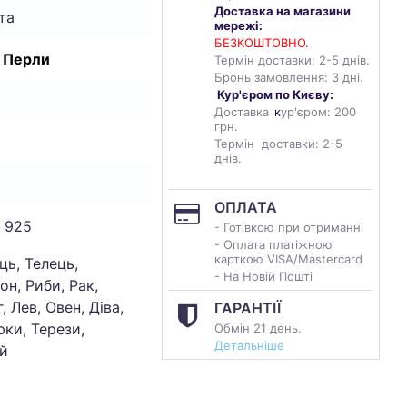
Доставка на магазини
та
мережі:
БЕЗКОШТОВНО.
, Перли
Термін доставки: 2-5 днів.
Бронь замовлення: 3 дні.
Кур'єром по Києву:
Доставка
к
ур'єром: 200
грн.
Термін доставки: 2-5
днів.
ОПЛАТА
 925
- Готівкою при отриманні
- Оплата платіжною
карткою VISA/Mastercard
ць, Телець,
- На Новій Пошті
он, Риби, Рак,
, Лев, Овен, Діва,
ГАРАНТІЇ
ки, Терези,
Обмін 21 день.
Детальніше
й