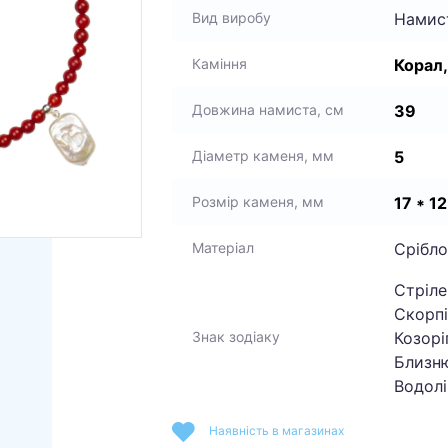
Намис
Вид виробу
Корал
Каміння
39
Довжина намиста, см
5
Діаметр каменя, мм
17 * 12
Розмір каменя, мм
Срібло
Матеріал
Стріле
Скорпі
Козоріг
Знак зодіаку
Близню
Водолі
Наявність в магазинах