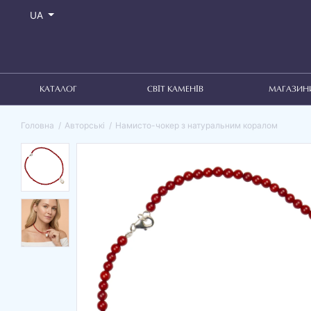
UA
КАТАЛОГ
СВІТ КАМЕНІВ
МАГАЗИН
Головна
Авторські
Намисто-чокер з натуральним коралом