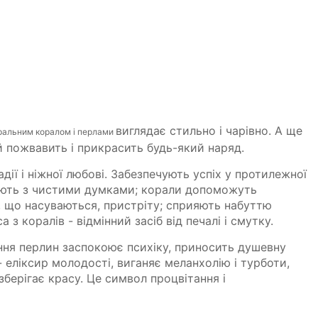
виглядає стильно і чарівно. А ще
ральним коралом і перлами
й пожвавить і прикрасить будь-який наряд.
дії і ніжної любові. Забезпечують успіх у протилежної
іюють з чистими думками; корали допоможуть
 що насуваються, пристріту; сприяють набуттю
з коралів - відмінний засіб від печалі і смутку.
ння перлин заспокоює психіку, приносить душевну
 - еліксир молодості, виганяє меланхолію і турботи,
зберігає красу. Це символ процвітання і