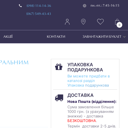
пн.-пт.: 7:45-16:15
(098) 114-14-36
(067) 549-43-43
0
АКЦІЇ
КОНТАКТИ
ЗАВАНТАЖИТИ БУКЛЕТ
УРАЛЬНИМ
УПАКОВКА
ПОДАРУНКОВА
Ви можете придбати в
каталозі разділ
Упаковка
подарункова
ДОСТАВКА
Нова Пошта (
відділення
):
Сума замовлення більше
1000 грн. (з урахуванням
знижки) - доставка
БЕЗКОШТОВНА
.
Термін доставки 2-5 днів.