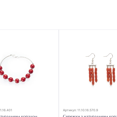
01.16.401
Артикул: 11.10.16.570.9
атуральним коралом
Сережки з натуральним кор