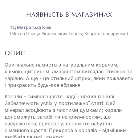
НАЯВНІСТЬ В МАГАЗИНАХ
ТЦ Метроград Київ
(Метро Площа Українських Героїв, Квартал подарунків)
ОПИС
Оригінальне намисто з натуральним коралом,
яшмою, цитрином, амазонітом виглядає стильно та
чарівно. А ще - це стильний штрих, який пожвавить
і прикрасить будь-яке вбрання.
Корали - символ щастя, надії і ніжної любові.
Забезпечують успіх у протилежної статі. Цей
мінерал асоціюють з чистими думками; корали
допоможуть запобігти неприємностям, що
насуваються, пристріту; сприяють набуттю
сімейного щастя. Прикраса з коралів - відмінний
засіб від печалі і смутку.