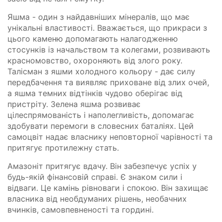
Яшма - один з найдавніших мінералів, що має
унікальні властивості. Вважається, що прикраси з
цього каменю допомагають налагодженню
стосунків із начальством та колегами, розвивають
красномовство, охороняють від злого року.
Талісман з яшми холодного кольору - дає силу
передбачення та виявляє приховане від злих очей,
а яшма темних відтінків чудово оберігає від
пристріту. Зелена яшма розвиває
цілеспрямованість і наполегливість, допомагає
здобувати перемоги в словесних баталіях. Цей
самоцвіт надає власнику неповторної чарівності та
притягує протилежну стать.
Амазоніт притягує вдачу. Він забезпечує успіх у
будь-якій фінансовій справі. Є знаком сили і
відваги. Це камінь рівноваги і спокою. Він захищає
власника від необдуманих рішень, необачних
вчинків, самовпевненості та гордині.