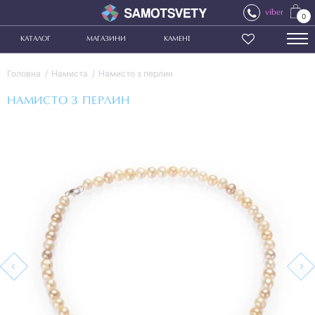
viber
0
КАТАЛОГ
МАГАЗИНИ
КАМЕНІ
Головна
Намиста
Намисто з перлин
НАМИСТО З ПЕРЛИН