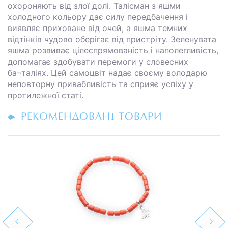
охороняють від злої долі. Талісман з яшми
холодного кольору дає силу передбачення і
виявляє приховане від очей, а яшма темних
відтінків чудово оберігає від пристріту. Зеленувата
яшма розвиває цілеспрямованість і наполегливість,
допомагає здобувати перемоги у словесних
ба¬таліях. Цей самоцвіт надає своєму володарю
неповторну привабливість та сприяє успіху у
протилежної статі.
РЕКОМЕНДОВАНІ ТОВАРИ
Previous
Next