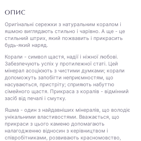
ОПИС
Оригінальні сережки з натуральним коралом і
яшмою виглядають стильно і чарівно. А ще - це
стильний штрих, який пожвавить і прикрасить
будь-який наряд.
Корали - символ щастя, надії і ніжної любові.
Забезпечують успіх у протилежної статі. Цей
мінерал асоціюють з чистими думками; корали
допоможуть запобігти неприємностям, що
насуваються, пристріту; сприяють набуттю
сімейного щастя. Прикраса з коралів - відмінний
засіб від печалі і смутку.
Яшма - один з найдавніших мінералів, що володіє
унікальними властивостями. Вважається, що
прикраси з цього каменю допомагають
налагодженню відносин з керівництвом і
співробітниками, розвивають красномовство,