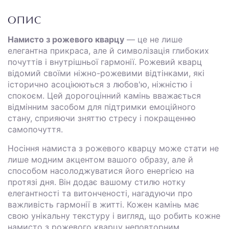
ОПИС
Намисто з рожевого кварцу
— це не лише
елегантна прикраса, але й символізація глибоких
почуттів і внутрішньої гармонії. Рожевий кварц
відомий своїми ніжно-рожевими відтінками, які
історично асоціюються з любов'ю, ніжністю і
спокоєм. Цей дорогоцінний камінь вважається
відмінним засобом для підтримки емоційного
стану, сприяючи зняттю стресу і покращенню
самопочуття.
Носіння намиста з рожевого кварцу може стати не
лише модним акцентом вашого образу, але й
способом насолоджуватися його енергією на
протязі дня. Він додає вашому стилю нотку
елегантності та витонченості, нагадуючи про
важливість гармонії в житті. Кожен камінь має
свою унікальну текстуру і вигляд, що робить кожне
намисто з рожевого кварцу неповторним