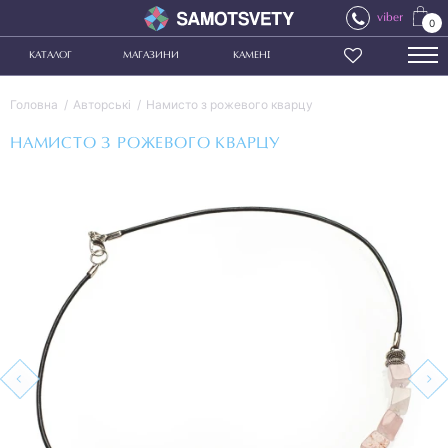
viber
0
КАТАЛОГ
МАГАЗИНИ
КАМЕНІ
Головна
Авторські
Намисто з рожевого кварцу
НАМИСТО З РОЖЕВОГО КВАРЦУ