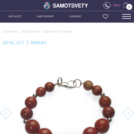
viber
0
КАТАЛОГ
МАГАЗИНИ
КАМЕНІ
Головна
Авторські
Браслет з яшми
БРАСЛЕТ З ЯШМИ