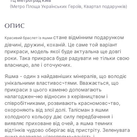
ТЦ Метроград Київ
(Метро Площа Українських Героїв, Квартал подарунків)
ОПИС
стане відмінним подарунком
Красивий браслет із яшми
дівчині, дружині, коханій. Це саме той варіант
прикраси, модель якої буде актуальна ще довгі
роки. Така прикраса буде радувати не тільки свою
власницю, але і оточуючих.
Яшма - один з найдавніших мінералів, що володіє
унікальними властивос¬тями. Вважається, що
прикраси з цього каменю допомагають
налагоджен¬ню відносин з керівництвом і
співробітниками, розвивають красномовс¬тво,
охороняють від злої долі. Талісман з яшми
холодного кольору дає силу передбачення і
виявляє приховане від очей, а яшма темних
відтінків чудово оберігає від пристріту. Зеленувата
яшма розвиває цілеспрямо¬ваність і