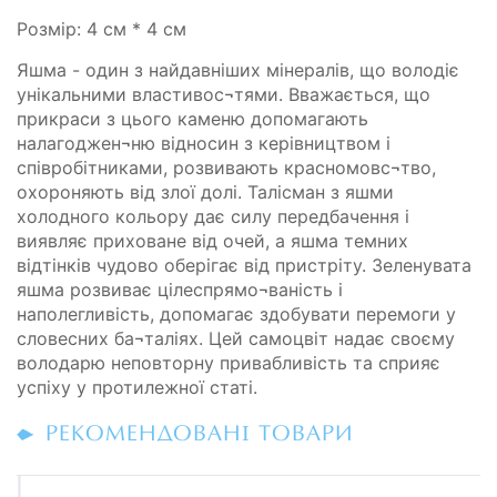
Розмір: 4 см * 4 см
Яшма - один з найдавніших мінералів, що володіє
унікальними властивос¬тями. Вважається, що
прикраси з цього каменю допомагають
налагоджен¬ню відносин з керівництвом і
співробітниками, розвивають красномовс¬тво,
охороняють від злої долі. Талісман з яшми
холодного кольору дає силу передбачення і
виявляє приховане від очей, а яшма темних
відтінків чудово оберігає від пристріту. Зеленувата
яшма розвиває цілеспрямо¬ваність і
наполегливість, допомагає здобувати перемоги у
словесних ба¬таліях. Цей самоцвіт надає своєму
володарю неповторну привабливість та сприяє
успіху у протилежної статі.
РЕКОМЕНДОВАНІ ТОВАРИ