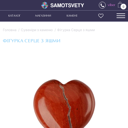
viber
0
КАТАЛОГ
МАГАЗИНИ
КАМЕНІ
Головна
Сувеніри з каменю
Фігурка Серце з яшми
ФІГУРКА СЕРЦЕ З ЯШМИ