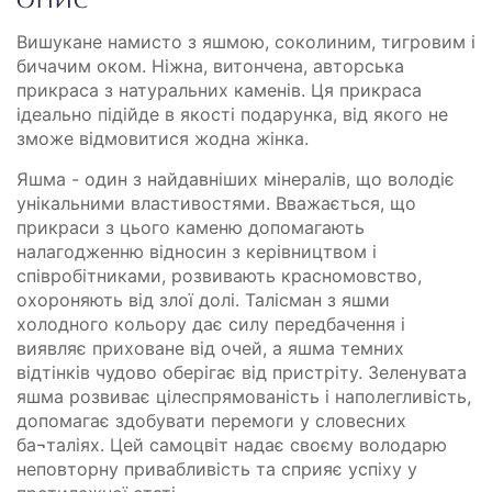
ОПИС
Вишукане намисто з яшмою, соколиним, тигровим і
бичачим оком. Ніжна, витончена, авторська
прикраса з натуральних каменів. Ця прикраса
ідеально підійде в якості подарунка, від якого не
зможе відмовитися жодна жінка.
Яшма - один з найдавніших мінералів, що володіє
унікальними властивостями. Вважається, що
прикраси з цього каменю допомагають
налагодженню відносин з керівництвом і
співробітниками, розвивають красномовство,
охороняють від злої долі. Талісман з яшми
холодного кольору дає силу передбачення і
виявляє приховане від очей, а яшма темних
відтінків чудово оберігає від пристріту. Зеленувата
яшма розвиває цілеспрямованість і наполегливість,
допомагає здобувати перемоги у словесних
ба¬таліях. Цей самоцвіт надає своєму володарю
неповторну привабливість та сприяє успіху у