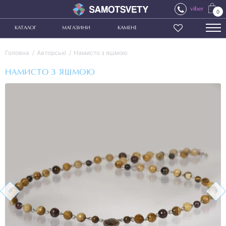
viber
0
КАТАЛОГ
МАГАЗИНИ
КАМЕНІ
Головна
Авторські
Намисто з яшмою
НАМИСТО З ЯШМОЮ