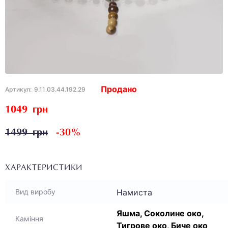
Продано
Артикул:
9.11.03.44.192.29
1049 грн
1499 грн
-30%
ХАРАКТЕРИСТИКИ
Намиста
Вид виробу
Яшма, Соколине око,
Каміння
Тигрове око, Биче око