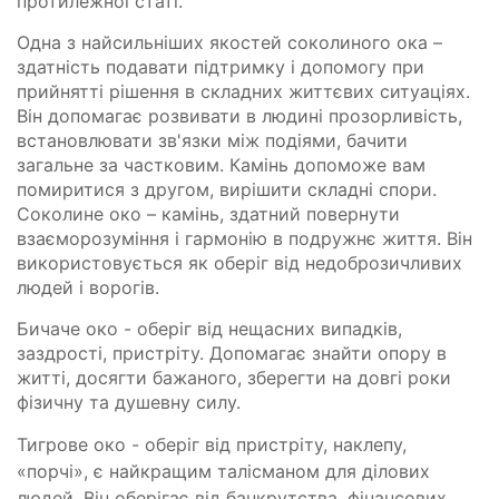
протилежної статі.
Одна з найсильніших якостей соколиного ока –
здатність подавати підтримку і допомогу при
прийнятті рішення в складних життєвих ситуаціях.
Він допомагає розвивати в людині прозорливість,
встановлювати зв'язки між подіями, бачити
загальне за частковим. Камінь допоможе вам
помиритися з другом, вирішити складні спори.
Соколине око – камінь, здатний повернути
взаєморозуміння і гармонію в подружнє життя. Він
використовується як оберіг від недоброзичливих
людей і ворогів.
Бичаче око - оберіг від нещасних випадків,
заздрості, пристріту. Допомагає знайти опору в
житті, досягти бажаного, зберегти на довгі роки
фізичну та душевну силу.
Тигрове око - оберіг від пристріту, наклепу,
«порчі», є найкращим талісманом для ділових
людей. Він оберігає від банкрутства, фінансових