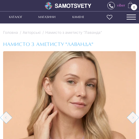
viber
0
КАТАЛОГ
МАГАЗИНИ
КАМЕНІ
Головна
Авторські
Намисто з аметисту "Лаванда"
НАМИСТО З АМЕТИСТУ "ЛАВАНДА"