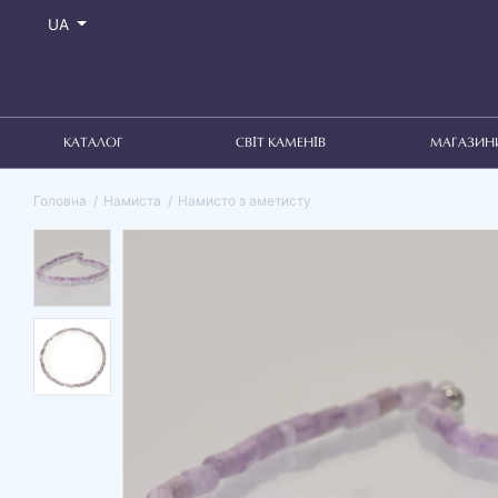
UA
КАТАЛОГ
СВІТ КАМЕНІВ
МАГАЗИН
Головна
Намиста
Намисто з аметисту