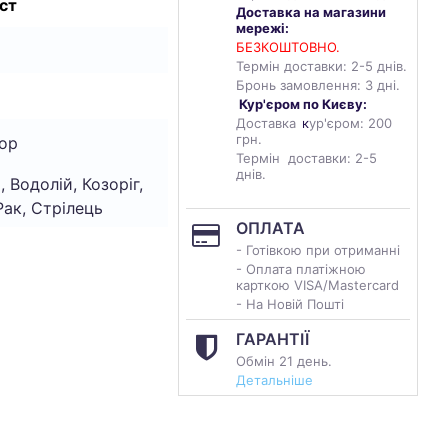
ст
Доставка на магазини
мережі:
БЕЗКОШТОВНО.
Термін доставки: 2-5 днів.
Бронь замовлення: 3 дні.
Кур'єром по Києву:
Доставка
к
ур'єром: 200
грн.
ор
Термін доставки: 2-5
днів.
, Водолій, Козоріг,
Рак, Стрілець
ОПЛАТА
- Готівкою при отриманні
- Оплата платіжною
карткою VISA/Mastercard
- На Новій Пошті
ГАРАНТІЇ
Обмін 21 день.
Детальніше