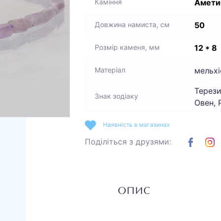
Амети
Каміння
50
Довжина намиста, см
12 * 8
Розмір каменя, мм
мельхі
Матеріал
Терези
Знак зодіаку
Овен, 
Наявність в магазинах
Поділіться з друзями:
ОПИС