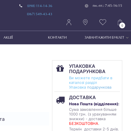
пн.-пт.: 7:45-16:15
(098) 114-14-36
(067) 549-43-43
0
АКЦІЇ
КОНТАКТИ
ЗАВАНТАЖИТИ БУКЛЕТ
УПАКОВКА
ПОДАРУНКОВА
Ви можете придбати в
каталозі разділ
Упаковка
подарункова
ДОСТАВКА
Нова Пошта (
відділення
):
Сума замовлення більше
1000 грн. (з урахуванням
та
знижки) - доставка
БЕЗКОШТОВНА
.
Термін доставки 2-5 днів.