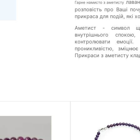
лаван
Гарне намисто з аметисту
розповість про Ваші почу
прикраса для подій, які х
Аметист - символ щи
внутрішнього спокою,
контролювати емоції.
проникливістю, зміцнює
Прикраси з аметисту клад