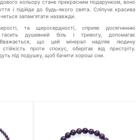
дового кольору стане прекрасним подарунком, воно
ття і підійде до будь-якого свята. Сліпуче красива
очеться запам'ятати назавжди.
рості, та щиросердності, сприяє досягненню
 гасить душевний біль і тривогу, допомагає
 Вважається, що цей мінерал наділяє людину
 стійкість проти спокус, оберігає від пристріту.
уть під подушку, щоб бачити хороші сни.