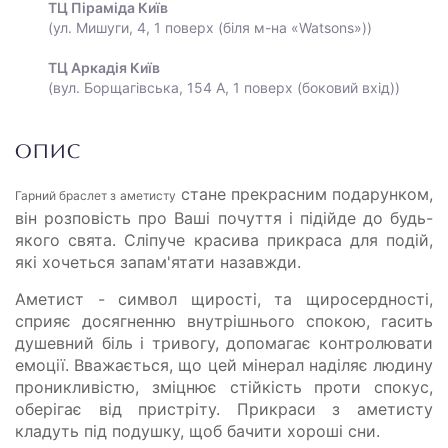
ТЦ Піраміда Київ
(ул. Мишуги, 4, 1 поверх (біля м-на «Watsons»))
ТЦ Аркадія Київ
(вул. Борщагівська, 154 А, 1 поверх (боковий вхід))
ОПИС
стане прекрасним подарунком,
Гарний браслет з аметисту
він розповість про Ваші почуття і підійде до будь-
якого свята. Сліпуче красива прикраса для подій,
які хочеться запам'ятати назавжди.
Аметист - символ щирості, та щиросердності,
сприяє досягненню внутрішнього спокою, гасить
душевний біль і тривогу, допомагає контролювати
емоції. Вважається, що цей мінерал наділяє людину
проникливістю, зміцнює стійкість проти спокус,
оберігає від пристріту. Прикраси з аметисту
кладуть під подушку, щоб бачити хороші сни.