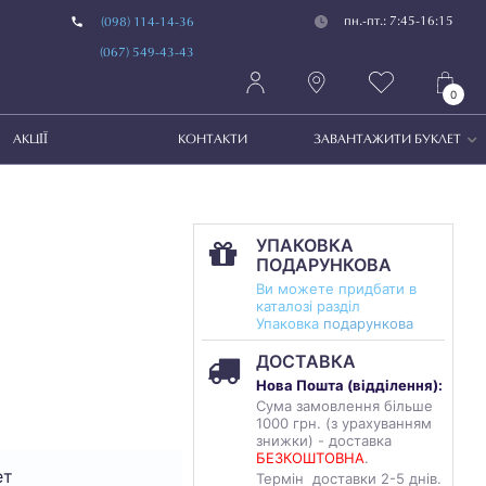
пн.-пт.: 7:45-16:15
(098) 114-14-36
(067) 549-43-43
0
АКЦІЇ
КОНТАКТИ
ЗАВАНТАЖИТИ БУКЛЕТ
УПАКОВКА
ПОДАРУНКОВА
Ви можете придбати в
каталозі разділ
Упаковка
подарункова
ДОСТАВКА
Нова Пошта (
відділення
):
Сума замовлення більше
1000 грн. (з урахуванням
знижки) - доставка
БЕЗКОШТОВНА
.
ет
Термін доставки 2-5 днів.