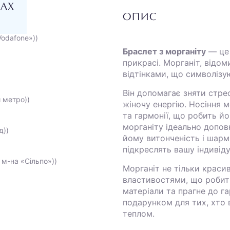
НАХ
ОПИС
Vodafone»))
Браслет з морганіту
— це 
прикрасі. Морганіт, відо
відтінками, що символізу
Він допомагає зняти стре
и метро))
жіночу енергію. Носіння 
та гармонії, що робить й
морганіту ідеально допов
д))
йому витонченість і шарм
підкреслять вашу індивіду
 м-на «Сільпо»))
Морганіт не тільки краси
властивостями, що робить
матеріали та прагне до г
подарунком для тих, хто
теплом.