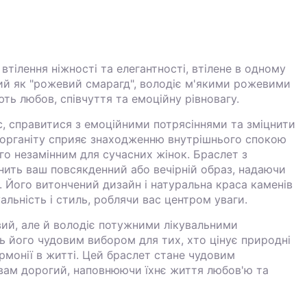
втілення ніжності та елегантності, втілене в одному
мий як "рожевий смарагд", володіє м'якими рожевими
ють любов, співчуття та емоційну рівновагу.
с, справитися з емоційними потрясіннями та зміцнити
морганіту сприяє знаходженню внутрішнього спокою
ого незамінним для сучасних жінок. Браслет з
нить ваш повсякденний або вечірній образ, надаючи
. Його витончений дизайн і натуральна краса каменів
альність і стиль, роблячи вас центром уваги.
вий, але й володіє потужними лікувальними
 його чудовим вибором для тих, хто цінує природні
армонії в житті. Цей браслет стане чудовим
 вам дорогий, наповнюючи їхнє життя любов'ю та