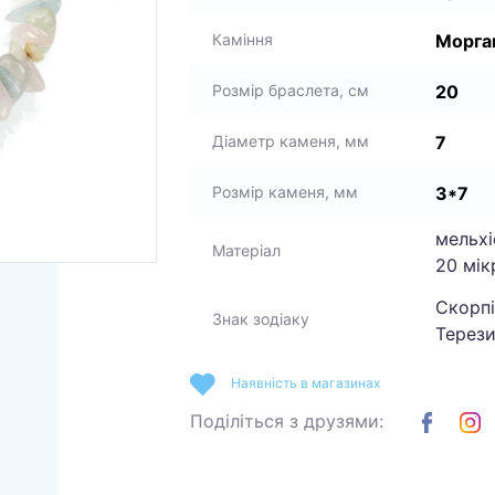
Морга
Каміння
20
Розмір браслета, см
7
Діаметр каменя, мм
3*7
Розмір каменя, мм
мельхі
Матеріал
20 мік
Скорпі
Знак зодіаку
Терези
Наявність в магазинах
Поділіться з друзями: