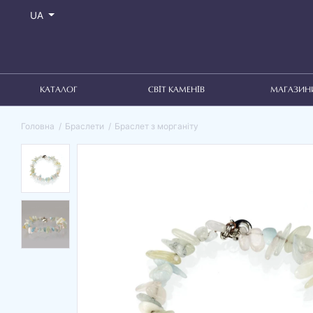
UA
КАТАЛОГ
СВІТ КАМЕНІВ
МАГАЗИН
Головна
Браслети
Браслет з морганіту