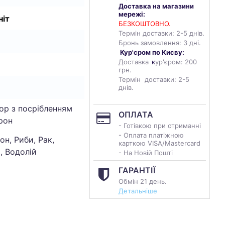
Доставка на магазини
мережі:
ніт
БЕЗКОШТОВНО.
Термін доставки: 2-5 днів.
Бронь замовлення: 3 дні.
Кур'єром по Києву:
Доставка
к
ур'єром: 200
грн.
Термін доставки: 2-5
днів.
ор з посрібленням
ОПЛАТА
рон
- Готівкою при отриманні
- Оплата платіжною
он, Риби, Рак,
карткою VISA/Mastercard
, Водолій
- На Новій Пошті
ГАРАНТІЇ
Обмін 21 день.
Детальніше