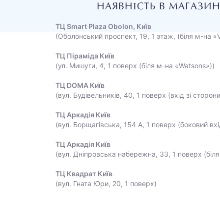
НАЯВНІСТЬ В МАГАЗИ
ТЦ Smart Plaza Obolon, Київ
(Оболонський проспект, 19, 1 этаж, (біля м-на «
ТЦ Піраміда Київ
(ул. Мишуги, 4, 1 поверх (біля м-на «Watsons»))
ТЦ DOMA Київ
(вул. Будівельників, 40, 1 поверх (вхід зі сторон
ТЦ Аркадія Київ
(вул. Борщагівська, 154 А, 1 поверх (боковий вхі
ТЦ Аркадія Київ
(вул. Дніпровська набережна, 33, 1 поверх (біля
ТЦ Квадрат Київ
(вул. Гната Юри, 20, 1 поверх)