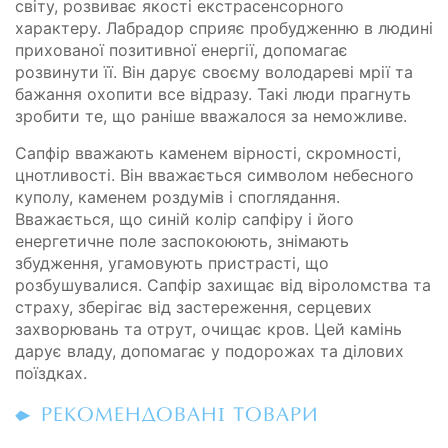
світу, розвиває якості екстрасенсорного
характеру. Лабрадор сприяє пробудженню в людині
прихованої позитивної енергії, допомагає
розвинути її. Він дарує своєму володареві мрії та
бажання охопити все відразу. Такі люди прагнуть
зробити те, що раніше вважалося за неможливе.
Сапфір вважають каменем вірності, скромності,
цнотливості. Він вважається символом небесного
куполу, каменем роздумів і споглядання.
Вважається, що синій колір сапфіру і його
енергетичне поле заспокоюють, знімають
збудження, угамовують пристрасті, що
розбушувалися. Сапфір захищає від віроломства та
страху, зберігає від застереження, серцевих
захворювань та отрут, очищає кров. Цей камінь
дарує владу, допомагає у подорожах та ділових
поїздках.
РЕКОМЕНДОВАНІ ТОВАРИ