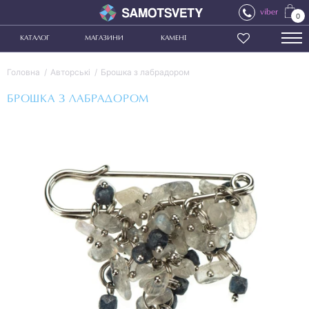
viber
0
КАТАЛОГ
МАГАЗИНИ
КАМЕНІ
Головна
Авторські
Брошка з лабрадором
БРОШКА З ЛАБРАДОРОМ