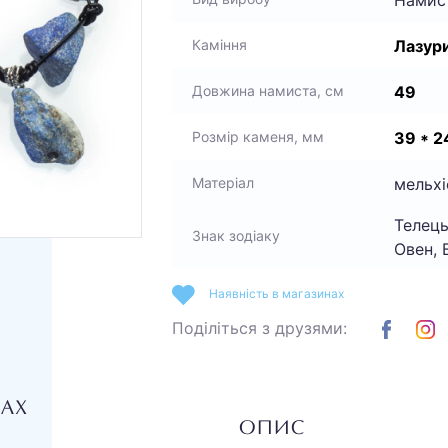
Лазур
Каміння
49
Довжина намиста, см
39 * 24
Розмір каменя, мм
мельхі
Матеріал
Телець
Знак зодіаку
Овен, 
Наявність в магазинах
Поділіться з друзями:
НАХ
ОПИС