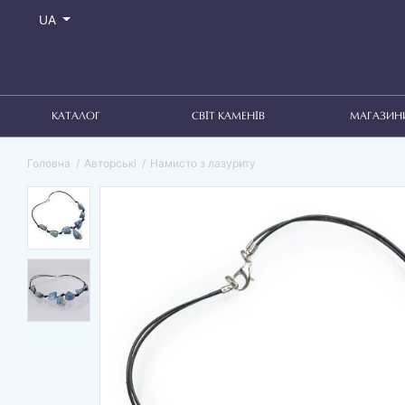
UA
КАТАЛОГ
СВІТ КАМЕНІВ
МАГАЗИН
Головна
Авторські
Намисто з лазуриту