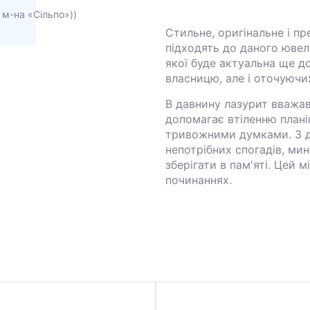
 м-на «Сільпо»))
Стильне, оригінальне і п
підходять до даного ювел
якої буде актуальна ще д
власницю, але і оточуючи
В давнину лазурит вважав
допомагає втіленню планів
тривожними думками. З 
непотрібних спогадів, мин
зберігати в пам'яті. Цей 
починаннях.