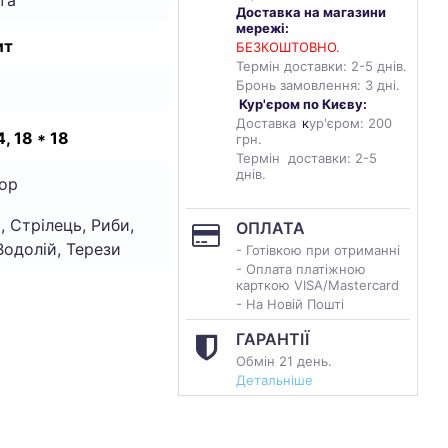
Доставка на магазини
мережі:
ит
БЕЗКОШТОВНО.
Термін доставки: 2-5 днів.
Бронь замовлення: 3 дні.
Кур'єром по Києву:
Доставка
к
ур'єром: 200
, 18 * 18
грн.
Термін доставки: 2-5
днів.
ор
, Стрілець, Риби,
ОПЛАТА
Водолій, Терези
- Готівкою при отриманні
- Оплата платіжною
карткою VISA/Mastercard
- На Новій Пошті
ГАРАНТІЇ
Обмін 21 день.
Детальніше