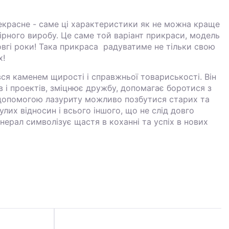
рекрасне - саме ці характеристики як не можна краще
ірного виробу. Це саме той варіант прикраси, модель
овгі роки! Така прикраса радуватиме не тільки свою
х!
ся каменем щирості і справжньої товариськості. Він
 і проектів, зміцнює дружбу, допомагає бо­ротися з
допомогою лазуриту можливо позбутися старих та
улих відносин і всього іншого, що не слід довго
мінерал символізує щастя в коханні та успіх в нових