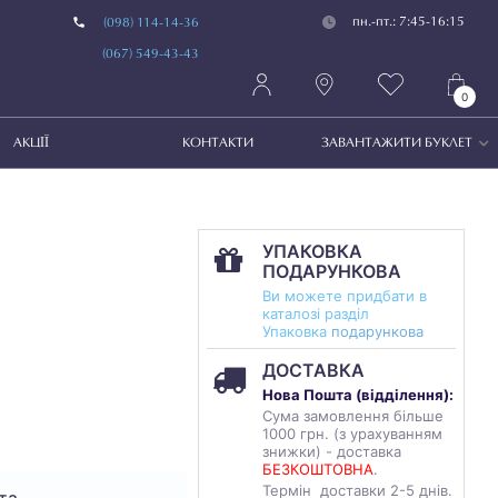
пн.-пт.: 7:45-16:15
(098) 114-14-36
(067) 549-43-43
0
АКЦІЇ
КОНТАКТИ
ЗАВАНТАЖИТИ БУКЛЕТ
УПАКОВКА
ПОДАРУНКОВА
Ви можете придбати в
каталозі разділ
Упаковка
подарункова
ДОСТАВКА
Нова Пошта (
відділення
):
Сума замовлення більше
1000 грн. (з урахуванням
знижки) - доставка
БЕЗКОШТОВНА
.
Термін доставки 2-5 днів.
та