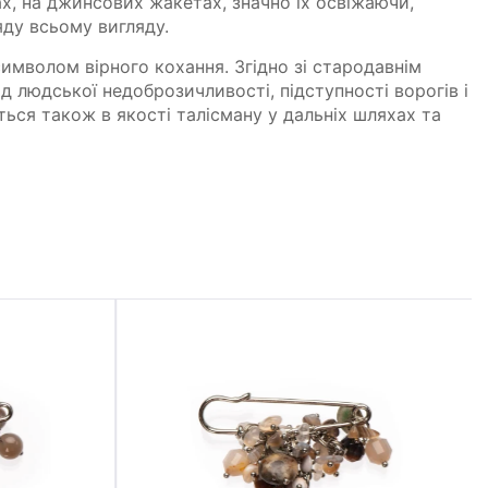
ах, на джинсових жакетах, значно їх освіжаючи,
ду всьому вигляду.
имволом вірного кохання. Згідно зі стародавнім
від людської недоброзичливості, підступності ворогів і
ться також в якості талісману у дальніх шляхах та