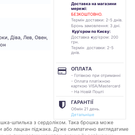
Доставка на магазини
мережі:
БЕЗКОШТОВНО.
Термін доставки: 2-5 днів.
Бронь замовлення: 3 дні.
Кур'єром по Києву:
ки, Діва, Лев, Овен,
Доставка
к
ур'єром: 200
грн.
іон
Термін доставки: 2-5
днів.
ОПЛАТА
- Готівкою при отриманні
- Оплата платіжною
карткою VISA/Mastercard
- На Новій Пошті
ГАРАНТІЇ
Обмін 21 день.
Детальніше
рошка-шпилька з сердоліком. Така брошка може
и або лацкан піджака. Дуже симпатично виглядатиме