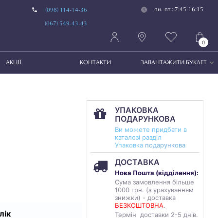
пн.-пт.: 7:45-16:15
(098) 114-14-36
(067) 549-43-43
0
АКЦІЇ
КОНТАКТИ
ЗАВАНТАЖИТИ БУКЛЕТ
УПАКОВКА
ПОДАРУНКОВА
Ви можете придбати в
каталозі разділ
Упаковка
подарункова
ДОСТАВКА
Нова Пошта (
відділення
):
Сума замовлення більше
1000 грн. (з урахуванням
знижки) - доставка
БЕЗКОШТОВНА
.
лік
Термін доставки 2-5 днів.