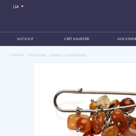
UA
КАТАЛОГ
СВІТ КАМЕНІВ
МАГАЗИН
Головна
Авторські
Брошь з сердоліком