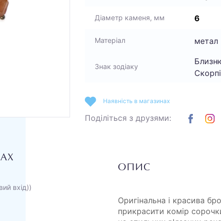
6
Діаметр каменя, мм
метал
Матеріал
Близню
Знак зодіаку
Скорп
Наявність в магазинах
Поділіться з друзями:
НАХ
ОПИС
вий вхід))
Оригінальна і красива б
прикрасити комір сорочк