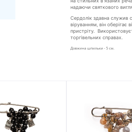
на стильних в'язаних реч
надаючи святкового вигля
Сердолік здавна служив с
віруванням, він оберігає 
пристріту. Вико­ристовує
торгівельних справах.
Довжина шпильки - 5 см.