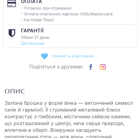
ОПЛАТА
- Готівкою при отриманні
- Оплата платіжною карткою VISA/Mastercard
- На Новій Пошті
ГАРАНТІЇ
Обмін 21 день.
Детальніше
Наявність в магазинах
Поділіться з друзями:
ОПИС
Залізна брошка у формі вінка — витончений символ
сили й гармонії. Її стриманий металевий блиск
контрастує з глибоким, містичним сяйвом каменю,
що розташований у центрі, наче серце природи,
вплетене в оберіг. Візерунки нагадують
переплетення гілок — мов вінок, сплетений