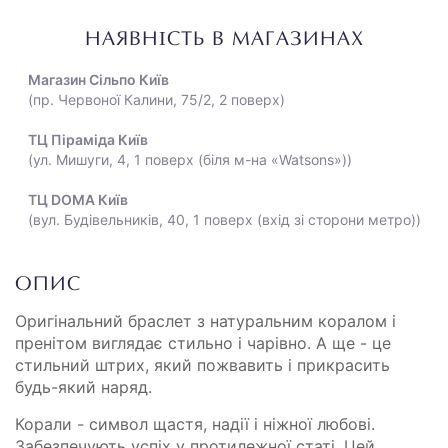
НАЯВНІСТЬ В МАГАЗИНАХ
Магазин Сільпо Київ
(пр. Червоної Калини, 75/2, 2 поверх)
ТЦ Піраміда Київ
(ул. Мишуги, 4, 1 поверх (біля м-на «Watsons»))
ТЦ DOMA Київ
(вул. Будівельників, 40, 1 поверх (вхід зі сторони метро))
ОПИС
Оригінальний браслет з натуральним коралом і
пренітом виглядає стильно і чарівно. А ще - це
стильний штрих, який пожвавить і прикрасить
будь-який наряд.
Корали - символ щастя, надії і ніжної любові.
Забезпечують успіх у протилежної статі. Цей