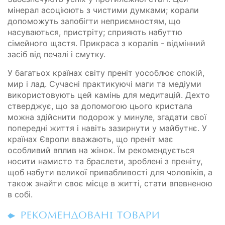
мінерал асоціюють з чистими думками; корали
допоможуть запобігти неприємностям, що
насуваються, пристріту; сприяють набуттю
сімейного щастя. Прикраса з коралів - відмінний
засіб від печалі і смутку.
У багатьох країнах світу преніт уособлює спокій,
мир і лад. Сучасні практикуючі маги та медіуми
використовують цей камінь для медитацій. Дехто
стверджує, що за допомогою цього кристала
можна здійснити подорож у минуле, згадати свої
попередні життя і навіть зазирнути у майбутнє. У
країнах Європи вважають, що преніт має
особливий вплив на жінок. Їм рекомендується
носити намисто та браслети, зроблені з преніту,
щоб набути великої привабливості для чоловіків, а
також знайти своє місце в житті, стати впевненою
в собі.
РЕКОМЕНДОВАНІ ТОВАРИ