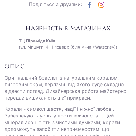
Поділіться з друзями:
НАЯВНІСТЬ В МАГАЗИНАХ
ТЦ Піраміда Київ
(ул. Мишуги, 4, 1 поверх (біля м-на «Watsons»))
ОПИС
Оригінальний браслет з натуральним коралом,
тигровим оком, перлами, від якого буде складно
відвести погляд. Дизайнерська робота майстерно
передає вишуканість цієї прикраси.
Корали - символ щастя, надії і ніжної любові.
Забезпечують успіх у протилежної статі. Цей
мінерал асоціюють з чистими думками; корали
допоможуть запобігти неприємностям, що
насуваються, пристріту; сприяють набуттю