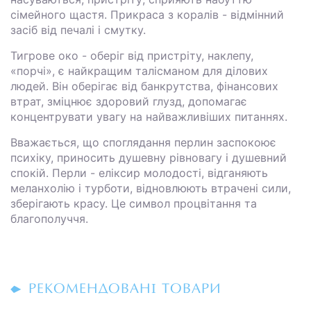
сімейного щастя. Прикраса з коралів - відмінний
засіб від печалі і смутку.
Тигрове око - оберіг від пристріту, наклепу,
«порчі», є найкращим талісманом для ділових
людей. Він оберігає від банкрутства, фінансових
втрат, зміцнює здоровий глузд, допомагає
концентрувати увагу на найважливіших питаннях.
Вважається, що споглядання перлин заспокоює
психіку, приносить душевну рівновагу і душевний
спокій. Перли - еліксир молодості, відганяють
меланхолію і турботи, відновлюють втрачені сили,
зберігають красу. Це символ процвітання та
благополуччя.
РЕКОМЕНДОВАНІ ТОВАРИ