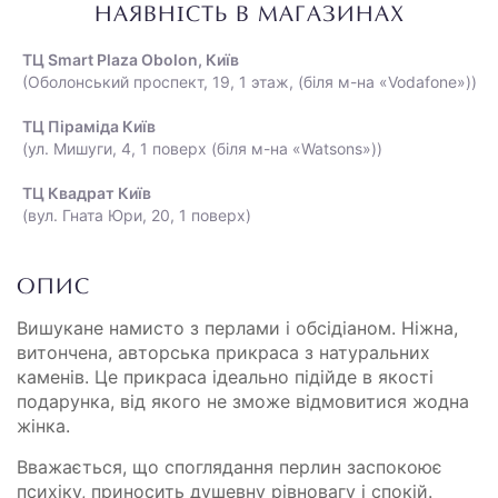
НАЯВНІСТЬ В МАГАЗИНАХ
ТЦ Smart Plaza Obolon, Київ
(Оболонський проспект, 19, 1 этаж, (біля м-на «Vodafone»))
ТЦ Піраміда Київ
(ул. Мишуги, 4, 1 поверх (біля м-на «Watsons»))
ТЦ Квадрат Київ
(вул. Гната Юри, 20, 1 поверх)
ОПИС
Вишукане намисто з перлами і обсідіаном. Ніжна,
витончена, авторська прикраса з натуральних
каменів. Це прикраса ідеально підійде в якості
подарунка, від якого не зможе відмовитися жодна
жінка.
Вважається, що споглядання перлин заспокоює
психіку, приносить душевну рівновагу і спокій.