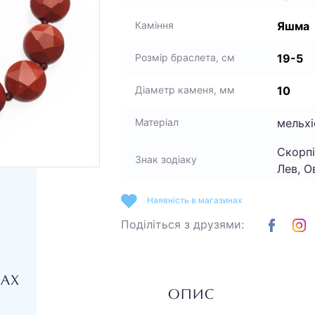
Яшма
Каміння
19-5
Розмір браслета, см
10
Діаметр каменя, мм
мельхі
Матеріал
Скорпі
Знак зодіаку
Лев, О
Наявність в магазинах
Поділіться з друзями:
НАХ
ОПИС