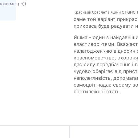
орони метро))
стане 
Красивий браслет з яшми
саме той варіант прикрас
прикраса буде радувати н
Яшма - один з найдавніши
властивос¬тями. Вважаєт
налагоджен¬ню відносин з
красномовс¬тво, охороняю
дає силу передбачення і в
чудово оберігає від прис
наполегливість, допомага
самоцвіт надає своєму во
протилежної статі.