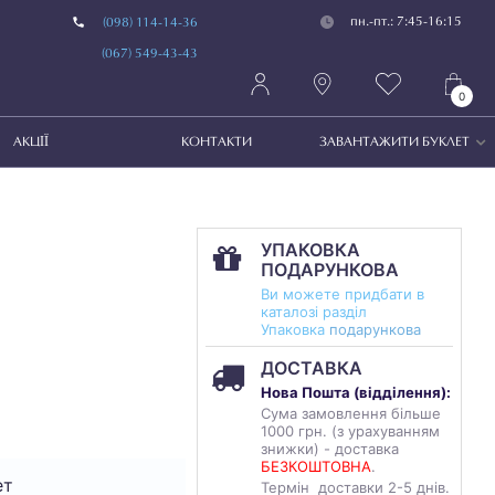
пн.-пт.: 7:45-16:15
(098) 114-14-36
(067) 549-43-43
0
АКЦІЇ
КОНТАКТИ
ЗАВАНТАЖИТИ БУКЛЕТ
УПАКОВКА
ПОДАРУНКОВА
Ви можете придбати в
каталозі разділ
Упаковка
подарункова
ДОСТАВКА
Нова Пошта (
відділення
):
Сума замовлення більше
1000 грн. (з урахуванням
знижки) - доставка
БЕЗКОШТОВНА
.
ет
Термін доставки 2-5 днів.