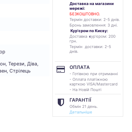
Доставка на магазини
мережі:
БЕЗКОШТОВНО.
Термін доставки: 2-5 днів.
Бронь замовлення: 3 дні.
Кур'єром по Києву:
Доставка
к
ур'єром: 200
грн.
Термін доставки: 2-5
ор
днів.
он, Терези, Діва,
ОПЛАТА
вен, Стрілець
- Готівкою при отриманні
- Оплата платіжною
карткою VISA/Mastercard
- На Новій Пошті
ГАРАНТІЇ
Обмін 21 день.
Детальніше