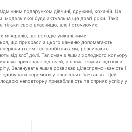
відмінним подарунком дівчині, дружині, коханій. Це
и, модель якої буде актуальна ще довгі роки. Така
е тільки свою власницю, але і оточуючих.
х мінералів, що володіє унікальними
ься, що прикраси з цього каменю допомагають
 керівництвом і співробітниками, розвивають
ть від злої долі. Талісман з яшми холодного кольору
иявляє приховане від очей, а яшма темних відтінків
тріту. Зеленувата яшма розвиває цілеспрямо¬ваність і
є здобувати перемоги у словесних ба¬таліях. Цей
лодарю неповторну привабливість та сприяє успіху у