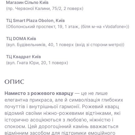
Магазин Сільпо Київ
(пр. Червоної Калини, 75/2, 2 поверх)
ТЦ Smart Plaza Obolon, Київ
(Оболонський проспект, 19, 1 этаж, (біля м-на «Vodafone»))
ТЦ DOMA Київ
(вул. Будівельників, 40, 1 поверх (вхід зі сторони метро))
ТЦ Квадрат Київ
(вул. Гната Юри, 20, 1 поверх)
ОПИС
Намисто з рожевого кварцу
— це не лише
елегантна прикраса, але й символізація глибоких
почуттів і внутрішньої гармонії. Рожевий кварц
відомий своїми ніжно-рожевими відтінками, які
історично асоціюються з любов'ю, ніжністю і
спокоєм. Цей дорогоцінний камінь вважається
відмінним засобом для підтримки емоційного