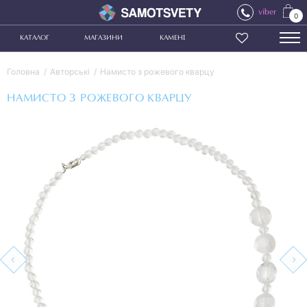
viber
0
КАТАЛОГ
МАГАЗИНИ
КАМЕНІ
Головна
Авторські
Намисто з рожевого кварцу
НАМИСТО З РОЖЕВОГО КВАРЦУ