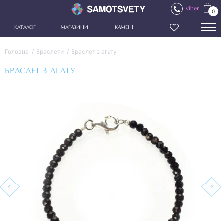
viber
0
КАТАЛОГ
МАГАЗИНИ
КАМЕНІ
Головна
Браслети
Браслет з агату
БРАСЛЕТ З АГАТУ