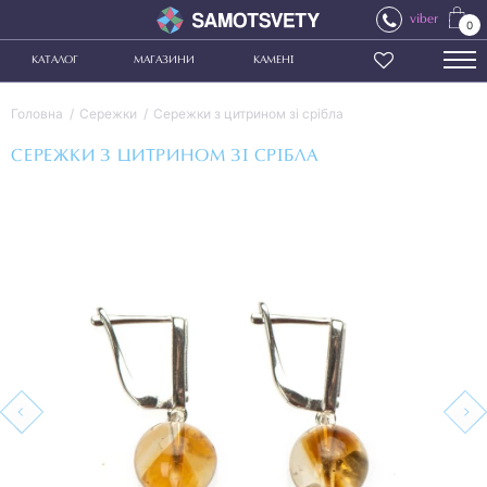
viber
0
КАТАЛОГ
МАГАЗИНИ
КАМЕНІ
Головна
Сережки
Сережки з цитрином зі срібла
СЕРЕЖКИ З ЦИТРИНОМ ЗІ СРІБЛА